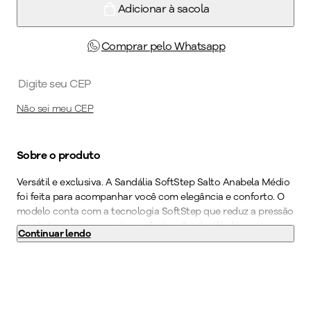
Adicionar à sacola
Comprar pelo Whatsapp
Não sei meu CEP
Sobre o produto
Versátil e exclusiva. A Sandália SoftStep Salto Anabela Médio
foi feita para acompanhar você com elegância e conforto. O
modelo conta com a tecnologia SoftStep que reduz a pressão
e o atrito que causam desconfortos. O calce fácil traz
Continuar lendo
liberdade no dia a dia, não sendo preciso usar as mãos para
colocá-lo. A tecnologia WIDE FIT, vai deixar os seus pés
confortáveis e bem acomodados através de formas com
medidas especiais. O calçado possui palmilha anatômica e de
fácil limpeza, solado superaderente, acabamento