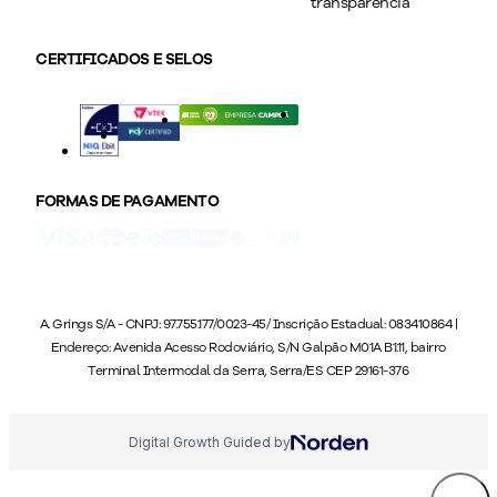
transparência
CERTIFICADOS E SELOS
FORMAS DE PAGAMENTO
A. Grings S/A - CNPJ: 97.755.177/0023-45/ Inscrição Estadual: 083410864 |
Endereço: Avenida Acesso Rodoviário, S/N Galpão M01A B1.11, bairro
Terminal Intermodal da Serra, Serra/ES CEP 29161-376
Digital Growth Guided by