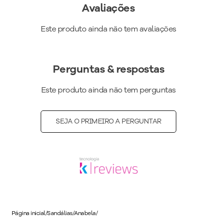
superconforto, forro superfofinho e super amortecimento
Avaliações
tornando-o indispensável para quem precisa ficar horas de pé
no trabalho. Para um toque moderno, aposte em produções
Este produto ainda não tem avaliações
com mix de texturas.
Medida do Salto (cm)
:
4 cm
Altura do Salto
:
Salto Médio
Perguntas & respostas
Peso do Produto
:
504
g
Ref:
599002
Este produto ainda não tem perguntas
SEJA O PRIMEIRO A PERGUNTAR
Página inicial
/
Sandálias
/
Anabela
/