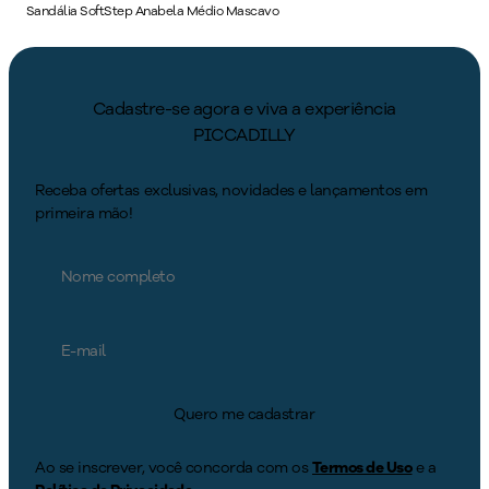
Sandália SoftStep Anabela Médio Mascavo
Cadastre-se agora e viva a experiência
PICCADILLY
Receba ofertas exclusivas, novidades e lançamentos em
primeira mão!
Quero me cadastrar
Ao se inscrever, você concorda com os
Termos de Uso
e a