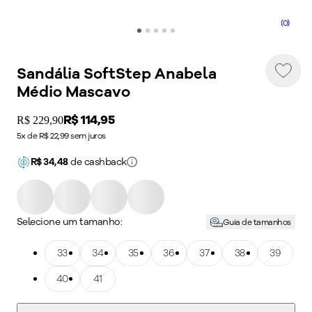
(0)
Sandália SoftStep Anabela
Médio Mascavo
Price:
R$ 114,95
Original price:
R$ 229,90
5x de R$ 22,99 sem juros
R$
34,48
de cashback
Selecione um tamanho:
Guia de tamanhos
Tamanho: 33
33
Tamanho: 34
34
Tamanho: 35
35
Tamanho: 36
36
Tamanho: 37
37
Tamanho: 38
38
Tamanho: 39
39
Tamanho: 40
40
Tamanho: 41
41