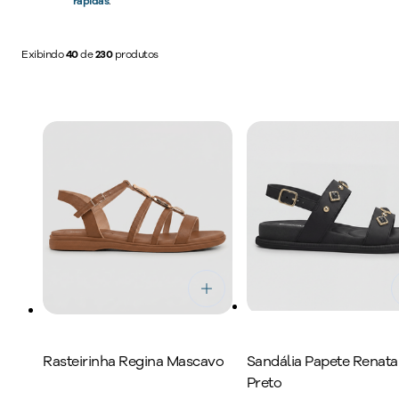
rápidas
.
solados e pa
Exibindo
40
de
230
produtos
Rasteirinha Regina Mascavo
Sandália Papete Renata
Preto