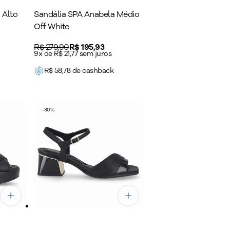
 Alto
Sandália SPA Anabela Médio
Off White
Original price:
R$ 279,90
Price:
R$ 195,93
9x de R$ 21,77 sem juros
R$
58,78
de cashback
-
30
%