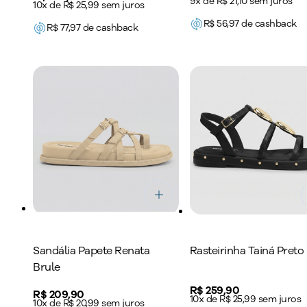
9x de R$ 21,10 sem juros
10x de R$ 25,99 sem juros
R$
56,97
de cashback
R$
77,97
de cashback
Sandália Papete Renata
Rasteirinha Tainá Preto
Brule
Price:
R$ 259,90
Price:
R$ 209,90
10x de R$ 25,99 sem juros
10x de R$ 20,99 sem juros