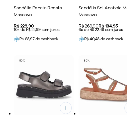
Sandália Papete Renata
Sandália Sol Anabela M
Mascavo
Mascavo
Price:
R$ 229,90
Original price:
R$ 269,90
Price:
R$ 134,95
10x de R$ 22,99 sem juros
6x de R$ 22,49 sem juros
R$
68,97
de cashback
R$
40,48
de cashback
-
50
%
-
50
%