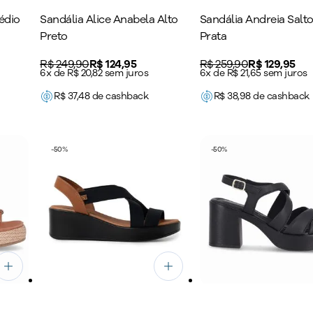
édio
Sandália Alice Anabela Alto
Sandália Andreia Salto
Preto
Prata
Original price:
R$ 249,90
Price:
R$ 124,95
Original price:
R$ 259,90
Price:
R$ 129,95
6x de R$ 20,82 sem juros
6x de R$ 21,65 sem juros
R$
37,48
de cashback
R$
38,98
de cashback
-
50
%
-
50
%