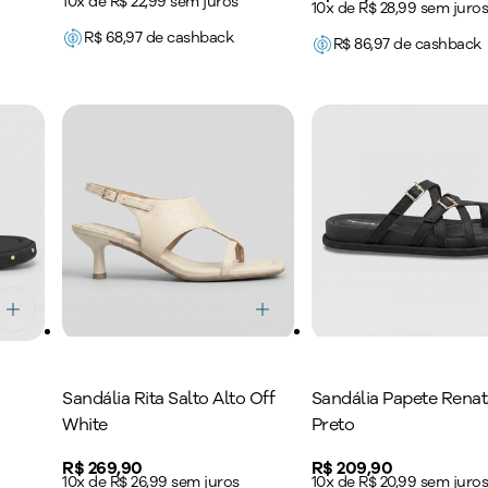
10x de R$ 22,99 sem juros
10x de R$ 28,99 sem juro
R$
68,97
de cashback
R$
86,97
de cashback
Sandália Rita Salto Alto Off
Sandália Papete Renat
White
Preto
Price:
R$ 269,90
Price:
R$ 209,90
10x de R$ 26,99 sem juros
10x de R$ 20,99 sem juro