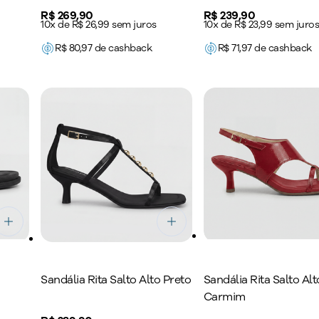
Price:
R$ 269,90
Price:
R$ 239,90
10x de R$ 26,99 sem juros
10x de R$ 23,99 sem juro
R$
80,97
de cashback
R$
71,97
de cashback
Sandália Rita Salto Alto Preto
Sandália Rita Salto Alt
Carmim