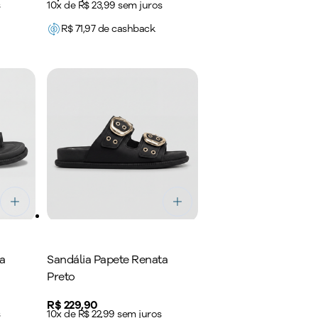
s
10x de R$ 23,99 sem juros
R$
71,97
de cashback
a
Sandália Papete Renata
Preto
Price:
R$ 229,90
s
10x de R$ 22,99 sem juros