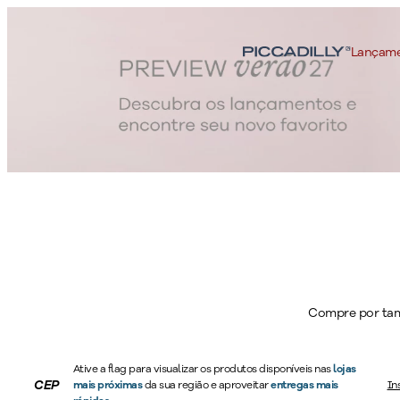
Lançam
As sandália
Compre por ta
acompanhar to
com salto bai
Ative a flag para visualizar os produtos disponíveis nas
lojas
plataforma, pe
CEP
mais próximas
da sua região e aproveitar
entregas mais
In
da temporada