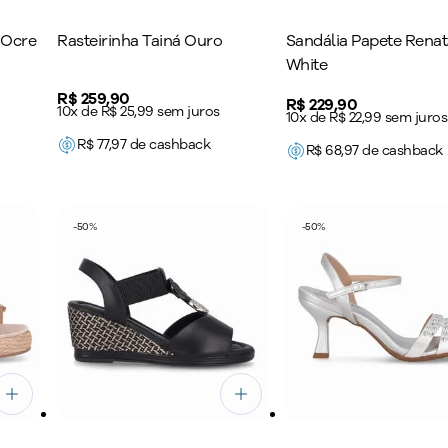
o Ocre
Rasteirinha Tainá Ouro
Sandália Papete Renat
White
Price:
R$ 259,90
Price:
R$ 229,90
10x de R$ 25,99 sem juros
10x de R$ 22,99 sem juros
R$
77,97
de cashback
R$
68,97
de cashback
-
50
%
-
50
%