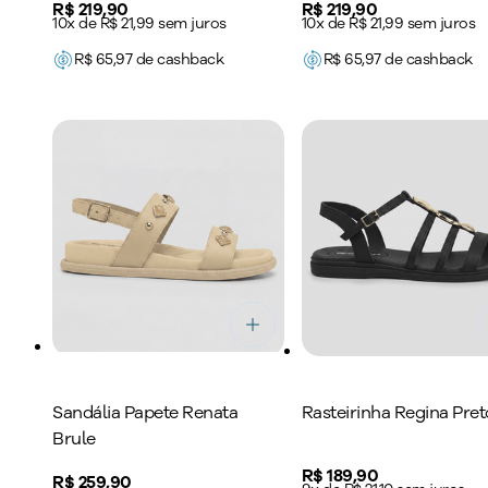
Price:
R$ 219,90
Price:
R$ 219,90
10x de R$ 21,99 sem juros
10x de R$ 21,99 sem juros
R$
65,97
de cashback
R$
65,97
de cashback
Sandália Papete Renata
Rasteirinha Regina Pret
Brule
Price:
R$ 189,90
Price:
R$ 259,90