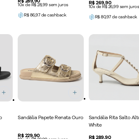
Price:
R$ 289,90
Price:
R$ 269,90
10x de R$ 28,99 sem juros
10x de R$ 26,99 sem juro
R$
86,97
de cashback
R$
80,97
de cashback
o
Sandália Papete Renata Ouro
Sandália Rita Salto Alt
White
Price:
R$ 229,90
Price:
R$ 289,90