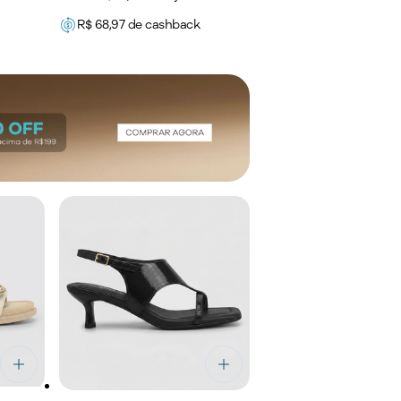
R$
68,97
de cashback