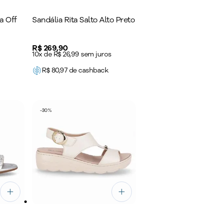
a Off
Sandália Rita Salto Alto Preto
Price:
R$ 269,90
10x de R$ 26,99 sem juros
R$
80,97
de cashback
-
30
%