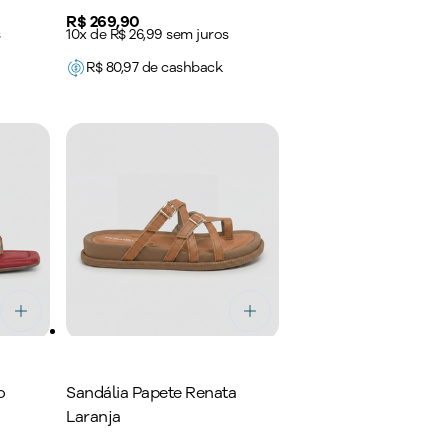
Price:
R$ 269,90
s
10x de R$ 26,99 sem juros
R$
80,97
de cashback
o
Sandália Papete Renata
Laranja