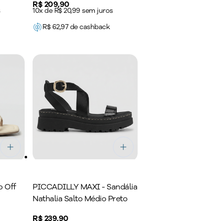
Price:
R$ 209,90
s
10x de R$ 20,99 sem juros
R$
62,97
de cashback
o Off
PICCADILLY MAXI - Sandália
Nathalia Salto Médio Preto
Price:
R$ 239,90