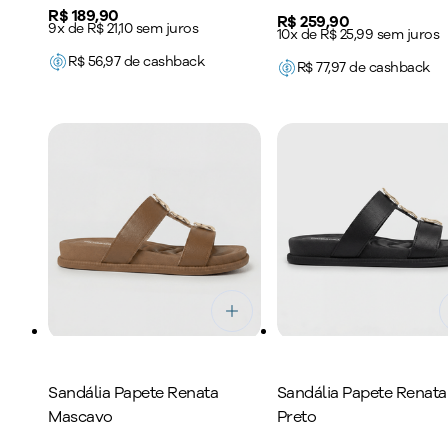
Price:
R$ 189,90
Price:
R$ 259,90
9x de R$ 21,10 sem juros
10x de R$ 25,99 sem juros
R$
56,97
de cashback
R$
77,97
de cashback
Sandália Papete Renata
Sandália Papete Renata
Mascavo
Preto