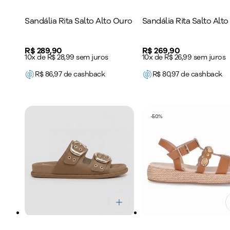
Sandália Rita Salto Alto Ouro
Sandália Rita Salto Alt
Price:
R$ 289,90
Price:
R$ 269,90
10x de R$ 28,99 sem juros
10x de R$ 26,99 sem juros
R$
86,97
de cashback
R$
80,97
de cashback
-
50
%