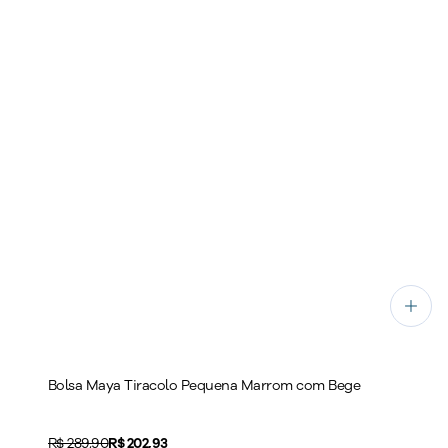
Bolsa Maya Tiracolo Pequena Marrom com Bege
Original price:
R$ 289,90
Price:
R$ 202,93