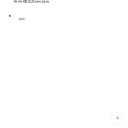
9x de R$ 22,21 sem juros
-
50
%