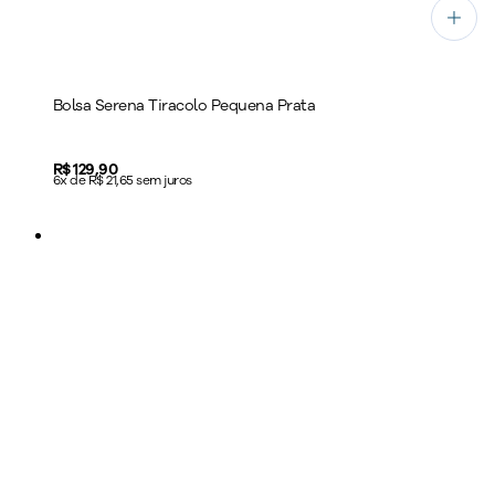
Bolsa Serena Tiracolo Pequena Prata
Price:
R$ 129,90
6x de R$ 21,65 sem juros