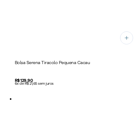
Bolsa Serena Tiracolo Pequena Cacau
Price:
R$ 129,90
6x de R$ 21,65 sem juros