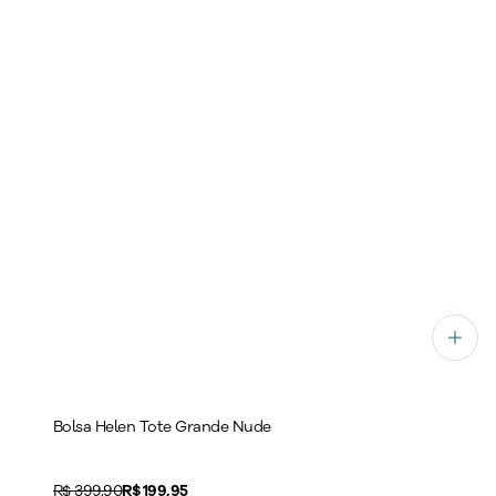
Bolsa Helen Tote Grande Nude
Original price:
R$ 399,90
Price:
R$ 199,95