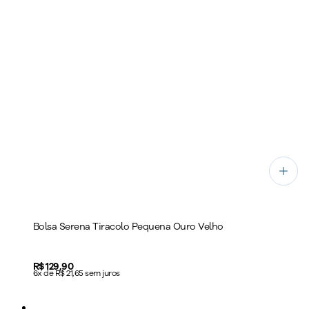
Bolsa Serena Tiracolo Pequena Ouro Velho
Price:
R$ 129,90
6x de R$ 21,65 sem juros