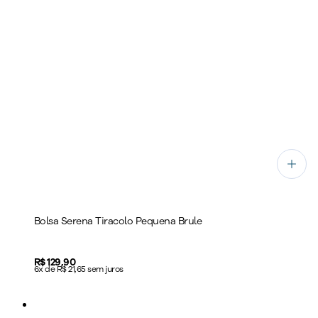
Bolsa Serena Tiracolo Pequena Brule
Price:
R$ 129,90
6x de R$ 21,65 sem juros