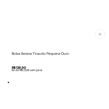
Bolsa Serena Tiracolo Pequena Ouro
Price:
R$ 129,90
6x de R$ 21,65 sem juros