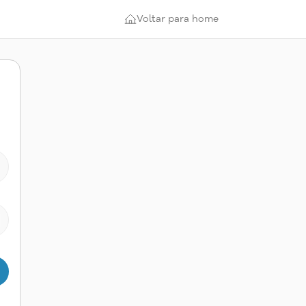
Voltar para home