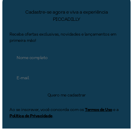
Cadastre-se agora e viva a experiência
PICCADILLY
Receba ofertas exclusivas, novidades e lançamentos em
primeira mão!
Quero me cadastrar
Ao se inscrever, você concorda com os
Termos de Uso
e a
Política de Privacidade
.