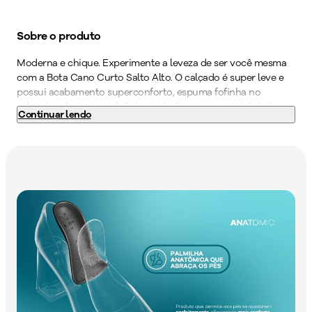
Sobre o produto
Moderna e chique. Experimente a leveza de ser você mesma
com a Bota Cano Curto Salto Alto. O calçado é super leve e
possui acabamento superconforto, espuma fofinha no
calcanhar, forro superfofinho, palmilha super-estabilidade e
Continuar lendo
solado superaderente tornando-o indispensável para quem
precisa ficar horas de pé no trabalho. Ele ainda conta com
uma palmilha anatômica que abraça seus pés trazendo mais
conforto. Perfeito para trazer um ar fashionista ao seu
guarda-roupa. Seu novo calçado favorito está aqui. Garanta
já o seu PICCADILLY!
Cor
:
Preto
Medida do Salto (cm)
:
8 cm
Altura do Salto
:
Salto Alto
Peso do Produto
:
632
g
Ref:
774004