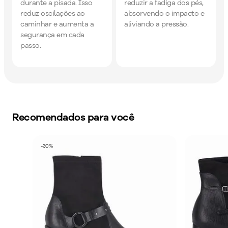
durante a pisada. Isso
reduzir a fadiga dos pés,
reduz oscilações ao
absorvendo o impacto e
caminhar e aumenta a
aliviando a pressão.
segurança em cada
passo.
Recomendados para você
-
30
%