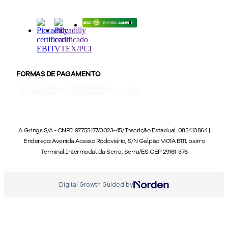
FORMAS DE PAGAMENTO
A. Grings S/A - CNPJ: 97.755.177/0023-45/ Inscrição Estadual: 083410864 |
Endereço: Avenida Acesso Rodoviário, S/N Galpão M01A B1.11, bairro
Terminal Intermodal da Serra, Serra/ES CEP 29161-376
Digital Growth Guided by