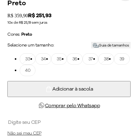
Preto
Price:
R$ 251,93
Original price:
R$ 359,90
10x de R$ 25,19 sem juros
Cores:
Preto
Selecione um tamanho:
Guia de tamanhos
Tamanho: 33
33
Tamanho: 34
34
Tamanho: 35
35
Tamanho: 36
36
Tamanho: 37
37
Tamanho: 38
38
Tamanho: 39
39
Tamanho: 40
40
Adicionar à sacola
Comprar pelo Whatsapp
Não sei meu CEP