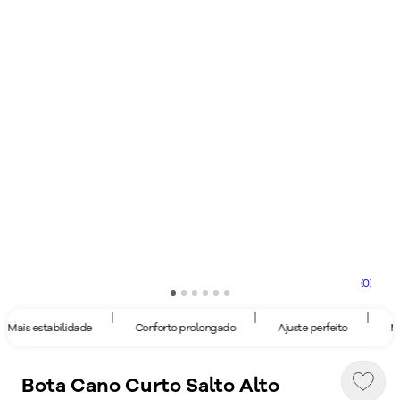
(0)
|
|
|
Mais estabilidade
Conforto prolongado
Ajuste perfeito
Mai
Bota Cano Curto Salto Alto