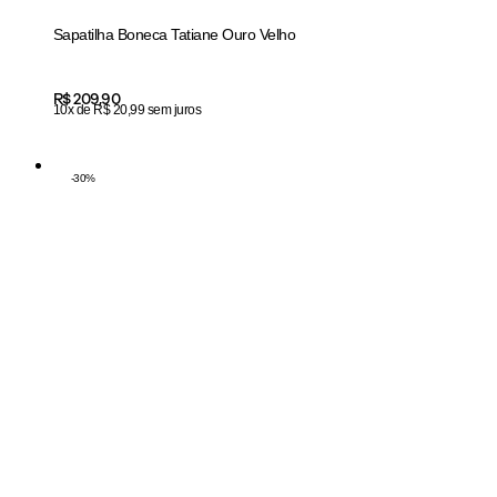
Sapatilha Boneca Tatiane Ouro Velho
Price:
R$ 209,90
10x de R$ 20,99 sem juros
-
30
%