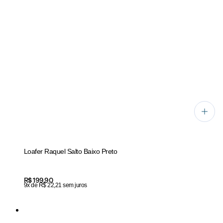
Loafer Raquel Salto Baixo Preto
Price:
R$ 199,90
9x de R$ 22,21 sem juros