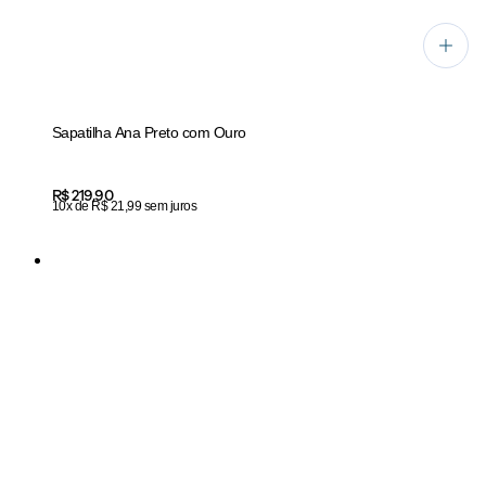
Sapatilha Ana Preto com Ouro
Price:
R$ 219,90
10x de R$ 21,99 sem juros