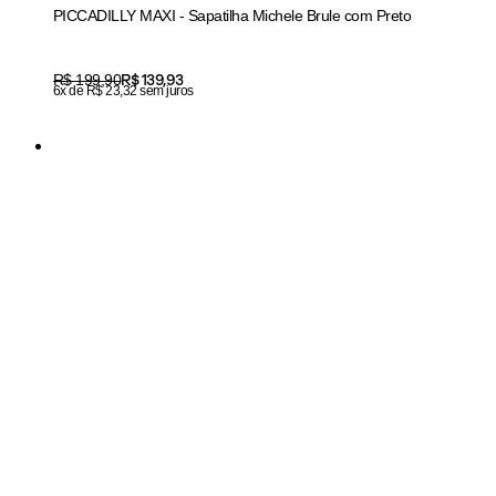
PICCADILLY MAXI - Sapatilha Michele Brule com Preto
Price:
R$ 139,93
Original price:
R$ 199,90
6x de R$ 23,32 sem juros