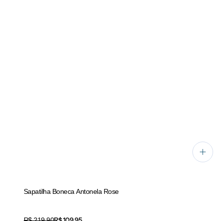
Sapatilha Boneca Antonela Rose
Price:
R$ 109,95
Original price:
R$ 219,90