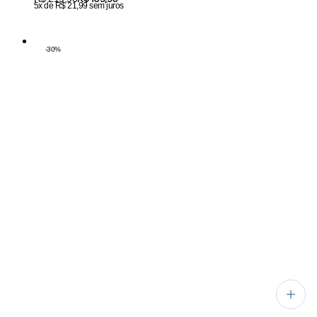
5x de R$ 21,99 sem juros
-
30
%