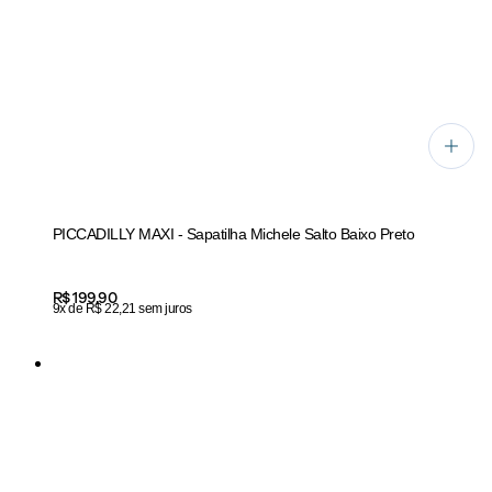
PICCADILLY MAXI - Sapatilha Michele Salto Baixo Preto
Price:
R$ 199,90
9x de R$ 22,21 sem juros