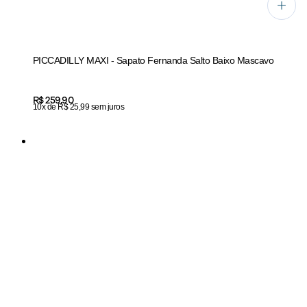
PICCADILLY MAXI - Sapato Fernanda Salto Baixo Mascavo
Price:
R$ 259,90
10x de R$ 25,99 sem juros