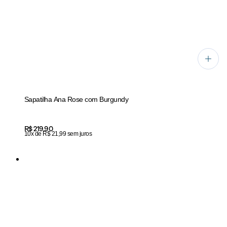
Sapatilha Ana Rose com Burgundy
Price:
R$ 219,90
10x de R$ 21,99 sem juros