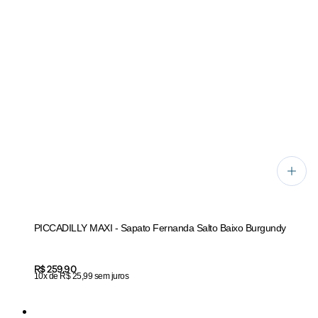
PICCADILLY MAXI - Sapato Fernanda Salto Baixo Burgundy
Price:
R$ 259,90
10x de R$ 25,99 sem juros