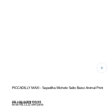
PICCADILLY MAXI - Sapatilha Michele Salto Baixo Animal Print
Price:
R$ 139,93
Original price:
R$ 199,90
6x de R$ 23,32 sem juros