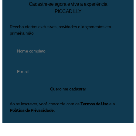
Cadastre-se agora e viva a experiência
PICCADILLY
Receba ofertas exclusivas, novidades e lançamentos em
primeira mão!
Quero me cadastrar
Termos de Uso
Ao se inscrever, você concorda com os
e a
Política de Privacidade
.