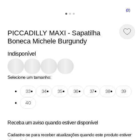
(0)
PICCADILLY MAXI - Sapatilha
Boneca Michele Burgundy
Indisponível
Selecione um tamanho:
Tamanho: 33
33
Tamanho: 34
34
Tamanho: 35
35
Tamanho: 36
36
Tamanho: 37
37
Tamanho: 38
38
Tamanho: 39
39
Tamanho: 40
40
Receba um aviso quando estiver disponível
Cadastre-se para receber atualizações quando este produto estiver