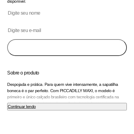
disponível.
Avise-me
Sobre o produto
Despojada e prática. Para quem vive intensamente, a sapatilha
boneca é o par perfeito. Com PICCADILLY MAXI, o modelo é
primeiro e único calçado brasileiro com tecnologia certificada na
ANVISA. O calçado é super leve e flexível e ainda possui
Continuar lendo
acabamento superconforto, espuma fofinha no calcanhar, forro
superfofinho e solado superaderente tornando-o indispensável para
quem precisa ficar horas de pé no trabalho. Realce sua feminilidade
combinando este modelo com peças leves e esvoaçantes. Seu