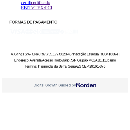
FORMAS DE PAGAMENTO
A. Grings S/A - CNPJ: 97.755.177/0023-45/ Inscrição Estadual: 083410864 |
Endereço: Avenida Acesso Rodoviário, S/N Galpão M01A B1.11, bairro
Terminal Intermodal da Serra, Serra/ES CEP 29161-376
Digital Growth Guided by