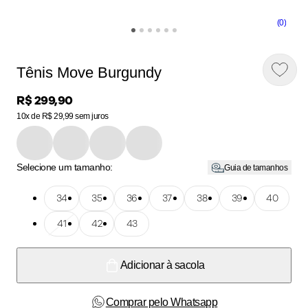
(0)
Tênis Move Burgundy
Price:
R$ 299,90
10x de R$ 29,99 sem juros
Selecione um tamanho:
Guia de tamanhos
Tamanho: 34
34
Tamanho: 35
35
Tamanho: 36
36
Tamanho: 37
37
Tamanho: 38
38
Tamanho: 39
39
Tamanho: 40
40
Tamanho: 41
41
Tamanho: 42
42
Tamanho: 43
43
Adicionar à sacola
Comprar pelo Whatsapp