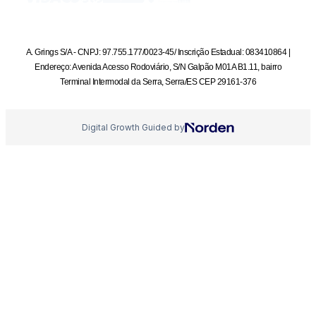
A. Grings S/A - CNPJ: 97.755.177/0023-45/ Inscrição Estadual: 083410864 |
Endereço: Avenida Acesso Rodoviário, S/N Galpão M01A B1.11, bairro
Terminal Intermodal da Serra, Serra/ES CEP 29161-376
Digital Growth Guided by