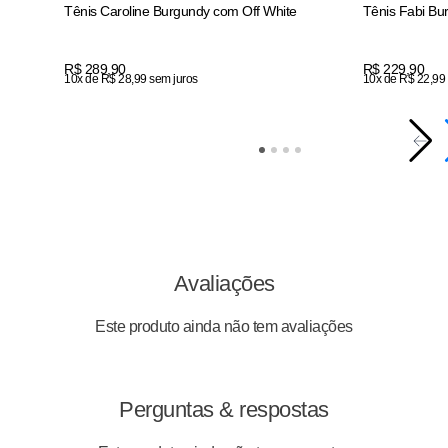
Tênis Caroline Burgundy com Off White
Tênis Fabi Bu
Ref:
993007
Price:
R$ 289,90
Price:
R$ 229,90
10x de R$ 28,99 sem juros
10x de R$ 22,99
Avaliações
Este produto ainda não tem avaliações
Perguntas & respostas