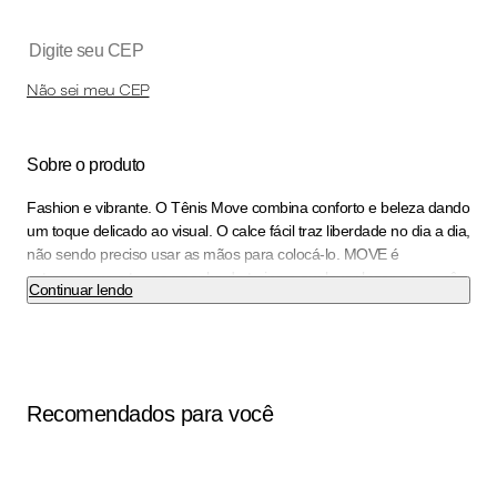
Não sei meu CEP
Sobre o produto
Fashion e vibrante. O Tênis Move combina conforto e beleza dando
um toque delicado ao visual. O calce fácil traz liberdade no dia a dia,
não sendo preciso usar as mãos para colocá-lo. MOVE é
extrasseguro e te acompanha do treino a qualquer lugar que você
Continuar lendo
quiser estar. Com o WIDE FIT, ele vai deixar os seus pés
confortáveis e bem acomodados através de formas com medidas
especiais. O calçado é super flexível e ainda possui super
amortecimento e máxima absorção tornando-o indispensável para
quem precisa ficar horas de pé no trabalho. Aposte em saias longas
Recomendados para você
para um visual que esbanja elegância e conforto.
Cor
:
Vinho
Peso do Produto
:
290
g