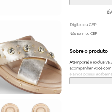
Não sei meu CEP
Sobre o produto
Atemporal e exclusiva. A
acompanhar você com el
e ainda possui acabame
solado superaderente 
ficar horas de pé no tr
pés confortáveis e be
medidas especiais. Elev
este calçado irresistíve
Garanta já o seu PICC