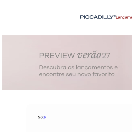
Lançam
5.0
(1)