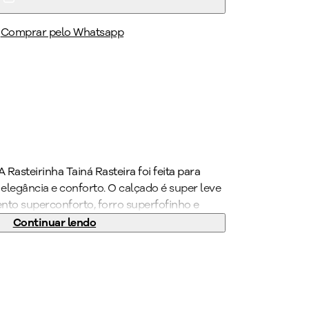
Comprar pelo Whatsapp
 Rasteirinha Tainá Rasteira foi feita para
egância e conforto. O calçado é super leve
nto superconforto, forro superfofinho e
tornando-o indispensável para quem precisa
Continuar lendo
abalho. Com o WIDE FIT, ela vai deixar os seus
m acomodados através de formas com
e o estilo das suas produções diárias com
l. Seu novo calçado favorito está aqui.
ADILLY!