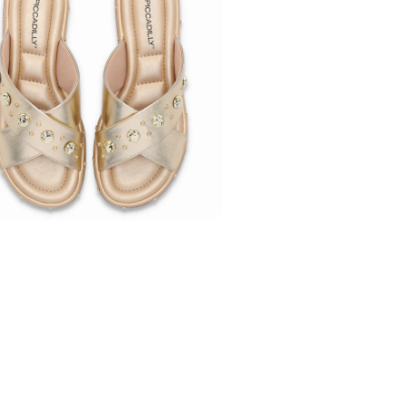
Cor
:
Metalizado
Medida do Salto 
Peso do Produto
:
Ref:
445002