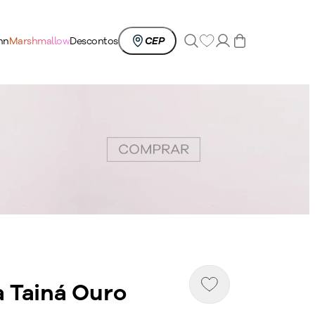
0
nn
Marshmallow
Descontos
CEP
a Tainá Ouro