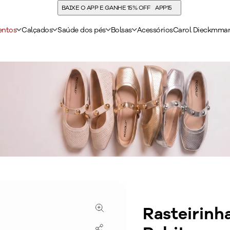
COMPRE E ACUMULE 30% DE CASHBACK
entos
Calçados
Saúde dos pés
Bolsas
Acessórios
Carol Dieckmma
Rasteirinh