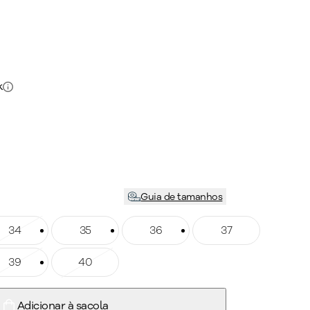
k
Guia de tamanhos
manho: 34
34
Tamanho: 35
35
Tamanho: 36
36
Tamanho: 37
37
manho: 39
39
Tamanho: 40
40
Adicionar à sacola