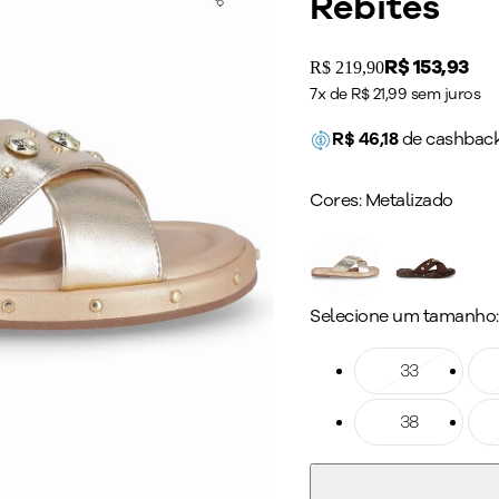
Rebites
Price:
R$ 153,93
Original price:
R$ 219,90
7x de R$ 21,99 sem juros
R$
46,18
de cashbac
Cores:
Metalizado
Selecione um tamanho:
Tamanho: 33
33
Ta
Tamanho: 38
38
Ta