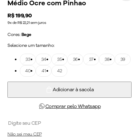
Médio Ocre com Pinhao
Price:
R$ 199,90
9x de R$ 22,21 sem juros
Cores:
Bege
Selecione um tamanho:
Tamanho: 33
33
Tamanho: 34
34
Tamanho: 35
35
Tamanho: 36
36
Tamanho: 37
37
Tamanho: 38
38
Tamanho: 39
39
Tamanho: 40
40
Tamanho: 41
41
Tamanho: 42
42
Adicionar à sacola
Comprar pelo Whatsapp
Não sei meu CEP