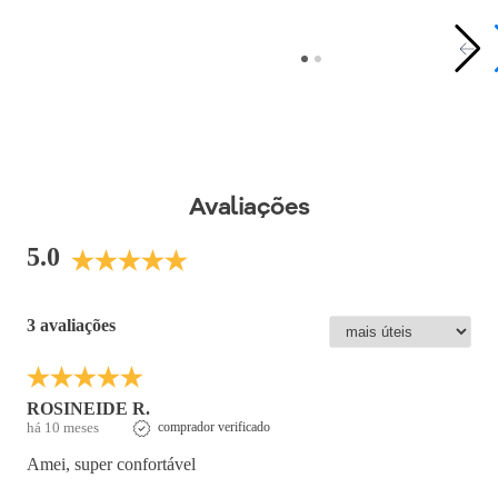
Altura do Salto
:
Salto Médio
Peso do Produto
:
486
g
Ref:
571003
Avaliações
5.0
3 avaliações
ROSINEIDE R.
há 10 meses
comprador verificado
Amei, super confortável