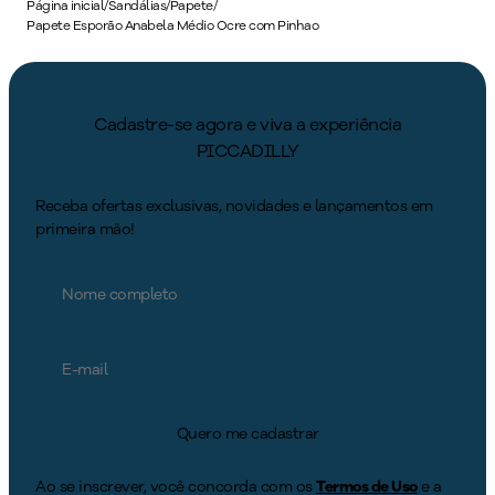
Página inicial
/
Sandálias
/
Papete
/
Papete Esporão Anabela Médio Ocre com Pinhao
Cadastre-se agora e viva a experiência
PICCADILLY
Receba ofertas exclusivas, novidades e lançamentos em
primeira mão!
Quero me cadastrar
Ao se inscrever, você concorda com os
Termos de Uso
e a