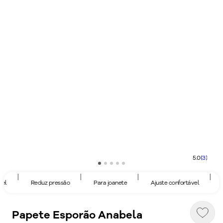
5.0
(3)
|
|
|
|
el
Reduz pressão
Para joanete
Ajuste confortável
R
Papete Esporão Anabela