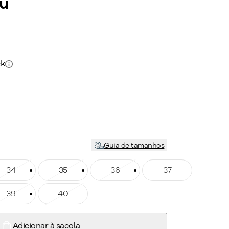
au
ck
Guia de tamanhos
manho: 34
34
Tamanho: 35
35
Tamanho: 36
36
Tamanho: 37
37
manho: 39
39
Tamanho: 40
40
Adicionar à sacola