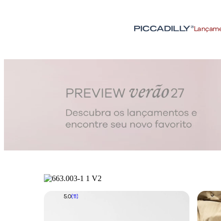
Lançam
5.0
(11)