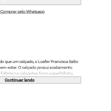
Comprar pelo Whatsapp
do que um calçado, o Loafer Francisca Salto
bem-estar. O calçado possui acabamento
fofinha no calcanhar, forro superfofinho,
áxima absorção e solado superaderente
Continuar lendo
el para quem precisa ficar horas de pé no
T, ele vai deixar os seus pés confortáveis e
s de formas com medidas especiais.
opped para destacar ainda mais o modelo.
ito está aqui. Garanta já o seu PICCADILLY!