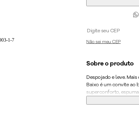
Não sei meu CEP
Sobre o produto
Despojado e leve. Mais 
Baixo é um convite ao 
superconforto, espuma 
palmilha anatômica, m
tornando-o indispensáv
trabalho. Com o WIDE FI
bem acomodados atravé
Combine com calças cr
Seu novo calçado favor