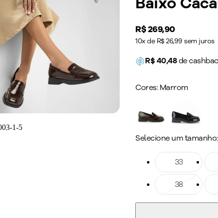
Baixo Cac
Price:
R$ 269,90
10x de R$ 26,99 sem juros
R$
40,48
de cashba
Cores:
Marrom
Selecione um tamanho:
Tamanho: 33
33
Ta
Tamanho: 38
38
Ta