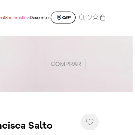
0
nn
Marshmallow
Descontos
CEP
ncisca Salto