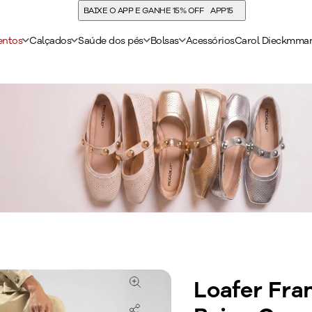
BAIXE O APP E GANHE 15% OFF
APP15
entos
Calçados
Saúde dos pés
Bolsas
Acessórios
Carol Dieckmma
Loafer Fra