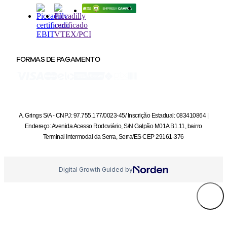
FORMAS DE PAGAMENTO
A. Grings S/A - CNPJ: 97.755.177/0023-45/ Inscrição Estadual: 083410864 |
Endereço: Avenida Acesso Rodoviário, S/N Galpão M01A B1.11, bairro
Terminal Intermodal da Serra, Serra/ES CEP 29161-376
Digital Growth Guided by