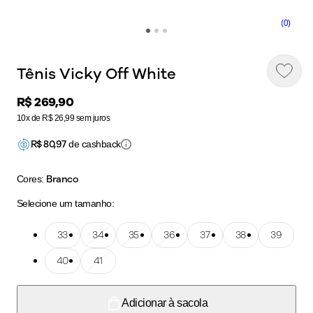
(0)
Tênis Vicky Off White
Price:
R$ 269,90
10x de R$ 26,99 sem juros
R$
80,97
de cashback
Branco
Cores:
Selecione um tamanho:
Tamanho: 33
33
Tamanho: 34
34
Tamanho: 35
35
Tamanho: 36
36
Tamanho: 37
37
Tamanho: 38
38
Tamanho: 39
39
Tamanho: 40
40
Tamanho: 41
41
Adicionar à sacola