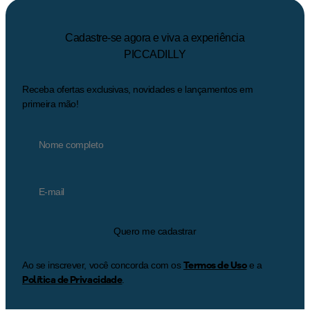
Cadastre-se agora e viva a experiência
PICCADILLY
Receba ofertas exclusivas, novidades e lançamentos em
primeira mão!
Quero me cadastrar
Termos de Uso
Ao se inscrever, você concorda com os
e a
Política de Privacidade
.