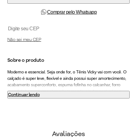
Comprar pelo Whatsapp
Não sei meu CEP
Sobre o produto
Moderno e essencial. Seja onde for, o Tênis Vicky vai com você. O
calçado é super leve, flexível e ainda possui super amortecimento,
acabamento superconforto, espuma fofinha no calcanhar, forro
superfofinho e máxima absorção tornando-o indispensável para
Continuar lendo
quem precisa ficar horas de pé no trabalho. O calce fácil traz
liberdade no dia a dia, não sendo preciso usar as mãos para
colocá-lo. Dê um ar descontraído a looks monocromáticos com este
toque especial. Seu novo calçado favorito está aqui. Garanta já o
seu PICCADILLY!
Avaliações
Cor
:
Branco