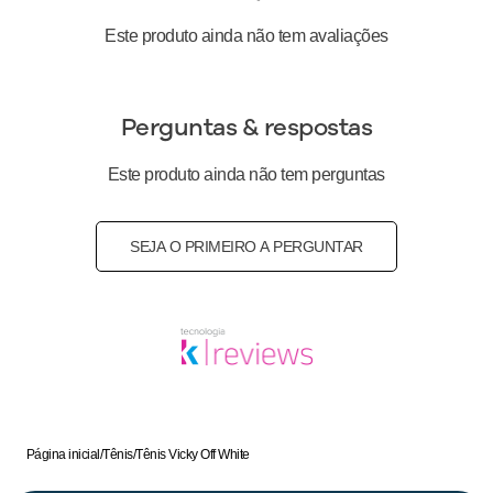
Medida do Salto (cm)
:
3 cm
Este produto ainda não tem avaliações
Peso do Produto
:
264
g
Ref:
950052
Perguntas & respostas
Este produto ainda não tem perguntas
SEJA O PRIMEIRO A PERGUNTAR
Página inicial
/
Tênis
/
Tênis Vicky Off White