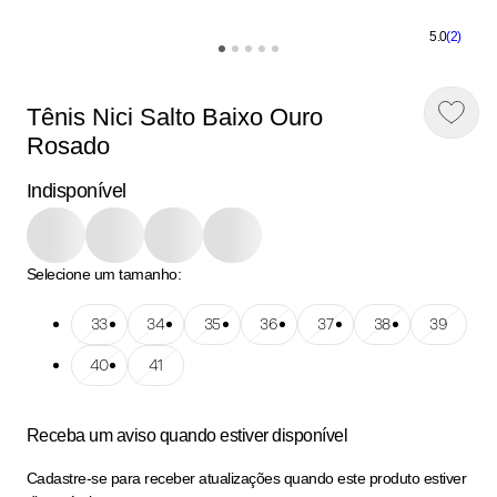
5.0
(2)
Tênis Nici Salto Baixo Ouro
Rosado
Indisponível
Selecione um tamanho:
Tamanho: 33
33
Tamanho: 34
34
Tamanho: 35
35
Tamanho: 36
36
Tamanho: 37
37
Tamanho: 38
38
Tamanho: 39
39
Tamanho: 40
40
Tamanho: 41
41
Receba um aviso quando estiver disponível
Cadastre-se para receber atualizações quando este produto estiver