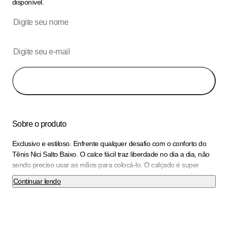
disponível.
Avise-me
Sobre o produto
Exclusivo e estiloso. Enfrente qualquer desafio com o conforto do
Tênis Nici Salto Baixo. O calce fácil traz liberdade no dia a dia, não
sendo preciso usar as mãos para colocá-lo. O calçado é super
flexível e ainda possui acabamento superconforto, espuma fofinha
Continuar lendo
no calcanhar, forro superfofinho, máxima absorção, solado
superaderente e super amortecimento tornando-o indispensável
para quem precisa ficar horas de pé no trabalho. Dê um ar
descontraído a looks monocromáticos com este toque especial.