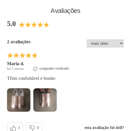
Cor
:
Metalizado
Avaliações
Medida do Salto (cm)
:
2,5 cm
Peso do Produto
:
510
g
5.0
Ref:
937005
2 avaliações
Maria d.
há 5 meses
comprador verificado
Tênis confortável e bonito
esta avaliação foi útil?
3
0