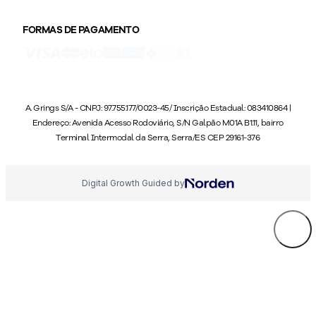
FORMAS DE PAGAMENTO
A. Grings S/A - CNPJ: 97.755.177/0023-45/ Inscrição Estadual: 083410864 |
Endereço: Avenida Acesso Rodoviário, S/N Galpão M01A B1.11, bairro
Terminal Intermodal da Serra, Serra/ES CEP 29161-376
Digital Growth Guided by