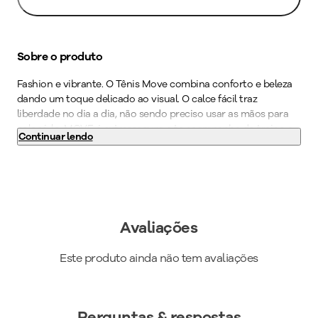
Sobre o produto
Fashion e vibrante. O Tênis Move combina conforto e beleza
dando um toque delicado ao visual. O calce fácil traz
liberdade no dia a dia, não sendo preciso usar as mãos para
colocá-lo. MOVE é extrasseguro e te acompanha do treino a
Continuar lendo
qualquer lugar que você quiser estar. Com o WIDE FIT, ele vai
deixar os seus pés confortáveis e bem acomodados através
de formas com medidas especiais. O calçado é super flexível e
ainda possui super amortecimento e máxima absorção
tornando-o indispensável para quem precisa ficar horas de pé
no trabalho. Aposte em saias longas para um visual que
Avaliações
esbanja elegância e conforto.
Este produto ainda não tem avaliações
Peso do Produto
:
290
g
Ref:
993007
Perguntas & respostas