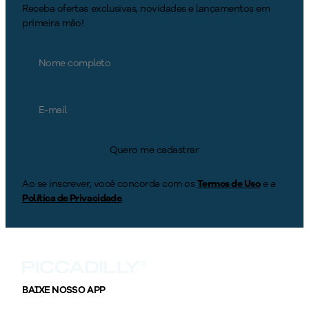
Receba ofertas exclusivas, novidades e lançamentos em
primeira mão!
Quero me cadastrar
Ao se inscrever, você concorda com os
Termos de Uso
e a
Política de Privacidade
.
BAIXE NOSSO APP