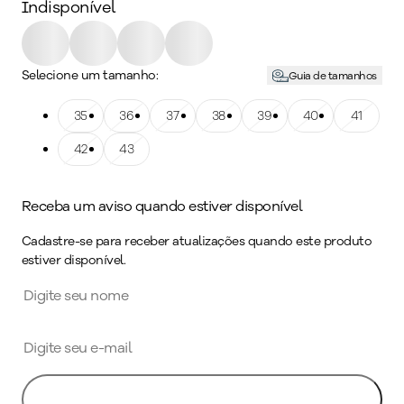
Indisponível
Selecione um tamanho:
Guia de tamanhos
Tamanho: 35
35
Tamanho: 36
36
Tamanho: 37
37
Tamanho: 38
38
Tamanho: 39
39
Tamanho: 40
40
Tamanho: 41
41
Tamanho: 42
42
Tamanho: 43
43
Receba um aviso quando estiver disponível
Cadastre-se para receber atualizações quando este produto
estiver disponível.
Avise-me