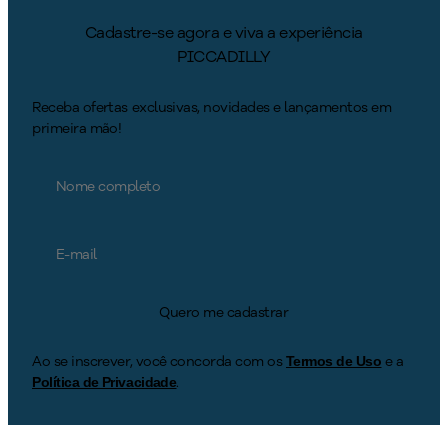
Cadastre-se agora e viva a experiência
PICCADILLY
Receba ofertas exclusivas, novidades e lançamentos em
primeira mão!
Quero me cadastrar
Ao se inscrever, você concorda com os
e a
Termos de Uso
.
Política de Privacidade