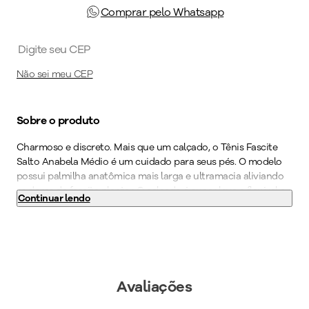
Comprar pelo Whatsapp
Não sei meu CEP
Sobre o produto
Charmoso e discreto. Mais que um calçado, o Tênis Fascite
Salto Anabela Médio é um cuidado para seus pés. O modelo
possui palmilha anatômica mais larga e ultramacia aliviando
as dores da fascite plantar. O calçado é super leve e flexível e
Continuar lendo
ainda possui acabamento superconforto, espuma fofinha no
calcanhar, forro superfofinho, super amortecimento e
palmilha de fácil limpeza tornando-o indispensável para quem
precisa ficar horas de pé no trabalho. Com o WIDE FIT, ele vai
deixar os seus pés confortáveis e bem acomodados através
de formas com medidas especiais. O calce fácil traz liberdade
Avaliações
no dia a dia, não sendo preciso usar as mãos para colocá-lo.
Crie um look poderoso com peças estruturadas e este