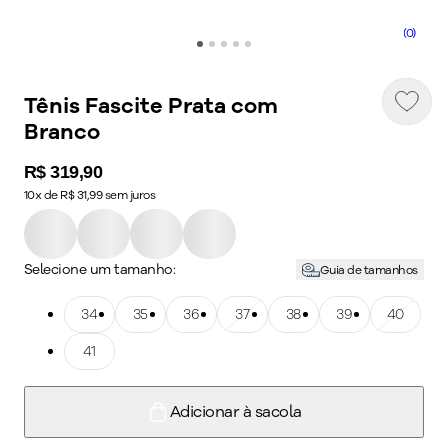
(0)
Tênis Fascite Prata com
Branco
Price:
R$ 319,90
10x de R$ 31,99 sem juros
Selecione um tamanho:
Guia de tamanhos
Tamanho: 34
34
Tamanho: 35
35
Tamanho: 36
36
Tamanho: 37
37
Tamanho: 38
38
Tamanho: 39
39
Tamanho: 40
40
Tamanho: 41
41
Adicionar à sacola