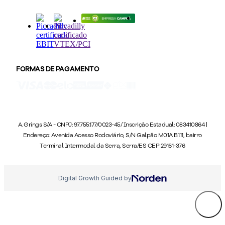
FORMAS DE PAGAMENTO
A. Grings S/A - CNPJ: 97.755.177/0023-45/ Inscrição Estadual: 083410864 |
Endereço: Avenida Acesso Rodoviário, S/N Galpão M01A B1.11, bairro
Terminal Intermodal da Serra, Serra/ES CEP 29161-376
Digital Growth Guided by