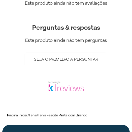
Este produto ainda não tem avaliações
calçado icônico. Seu novo calçado favorito está aqui. Garanta
já o seu PICCADILLY!
Cor
:
Metalizado
Perguntas & respostas
Medida do Salto (cm)
:
4 cm
Peso do Produto
:
324
g
Este produto ainda não tem perguntas
Ref:
949033
SEJA O PRIMEIRO A PERGUNTAR
Página inicial
/
Tênis
/
Tênis Fascite Prata com Branco