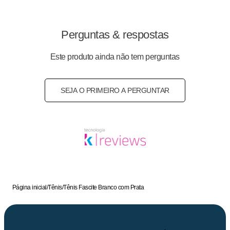
Cor
:
Branco
Medida do Salto (cm)
:
4 cm
Peso do Produto
:
410
g
Perguntas & respostas
Ref:
939022
Este produto ainda não tem perguntas
SEJA O PRIMEIRO A PERGUNTAR
Página inicial
/
Tênis
/
Tênis Fascite Branco com Prata