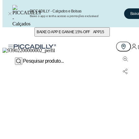
PICCADILLY - Calçados e Bolsas
Baixa
Baixe o app e tenha acesso a promoções exclusivas!
BAIXE O APP E GANHE 15% OFF
APP15