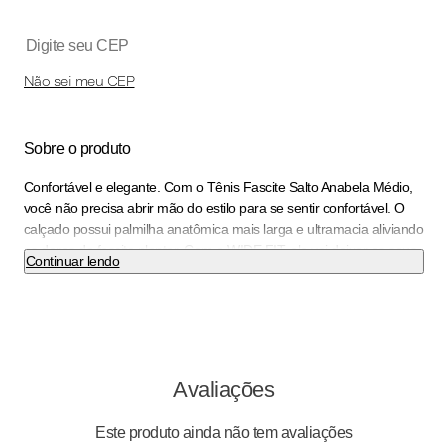
Não sei meu CEP
Sobre o produto
Confortável e elegante. Com o Tênis Fascite Salto Anabela Médio,
você não precisa abrir mão do estilo para se sentir confortável. O
calçado possui palmilha anatômica mais larga e ultramacia aliviando
as dores da fascite plantar. Com o WIDE FIT, ele vai deixar os seus
Continuar lendo
pés confortáveis e bem acomodados através de formas com
medidas especiais. O calçado é super flexível e ainda possui
acabamento superconforto, espuma fofinha no calcanhar, forro
superfofinho, palmilha de fácil limpeza e super amortecimento
tornando-o indispensável para quem precisa ficar horas de pé no
trabalho. Aposte em produções neutras para um visual clean e
Avaliações
atual. Seu novo calçado favorito está aqui. Garanta já o seu
PICCADILLY!
Este produto ainda não tem avaliações