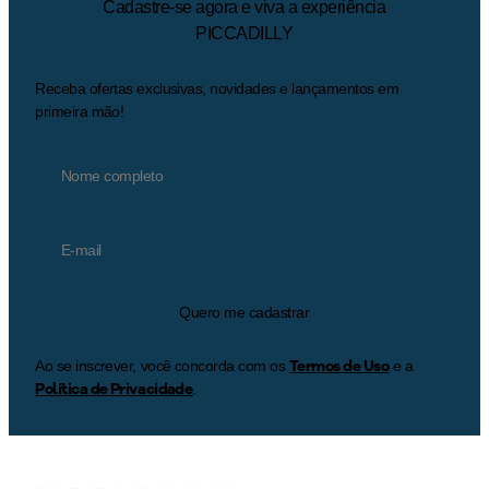
Cadastre-se agora e viva a experiência
PICCADILLY
Receba ofertas exclusivas, novidades e lançamentos em
primeira mão!
Quero me cadastrar
Termos de Uso
Ao se inscrever, você concorda com os
e a
Política de Privacidade
.