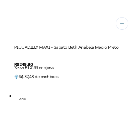
PICCADILLY MAXI - Sapato Beth Anabela Médio Preto
Price:
R$ 249,90
10x de R$ 24,99 sem juros
R$
37,48
de cashback
-
30
%