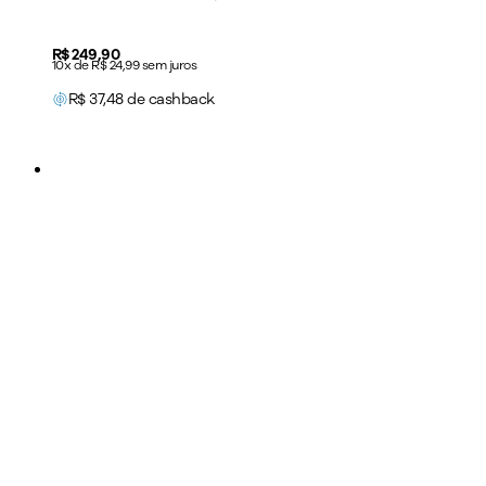
Price:
R$ 249,90
10x de R$ 24,99 sem juros
R$
37,48
de cashback