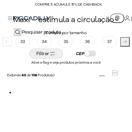
COMPRE E ACUMULE 15% DE CASHBACK
Maxi – estimula a circulação
Compre por tamanho
A linha Maxi PICCADILLY une tecnologia, conforto e estilo em calçados
femininos desenvolvidos para proporcionar bem-estar durante toda a
33
34
35
36
37
3
rotina. Único calçado brasileiro com tecnologia certificada pela Anvisa,
a seleção conta com palmilha de super estabilidade, solado aderente e
Filtrar
CEP
forro superfofinho, oferecendo mais segurança, maciez e estímulo à
circulação para quem passa horas em pé. Além do conforto
Ative a flag e veja produtos próximos a você
incomparável, os calçados femininos Maxi PICCADILLY trazem
modelos modernos, cores tendência e detalhes fashion que combinam
Exibindo
40
de
106
Produto(s)
perfeitamente com diferentes estilos e ocasiões. Uma coleção pensada
para unir praticidade, elegância e leveza em cada passo, sem abrir mão
da moda e da qualidade que fazem parte da essência PICCADILLY.