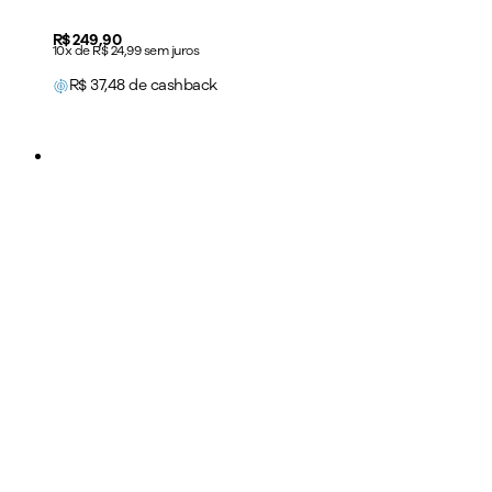
Price:
R$ 249,90
10x de R$ 24,99 sem juros
R$
37,48
de cashback