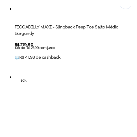
PICCADILLY MAXI - Slingback Peep Toe Salto Médio
Burgundy
Price:
R$ 279,90
10x de R$ 27,99 sem juros
R$
41,98
de cashback
-
30
%