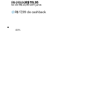
Original price:
R$ 239,90
Price:
R$ 119,95
5x de R$ 23,99 sem juros
R$
17,99
de cashback
-
50
%