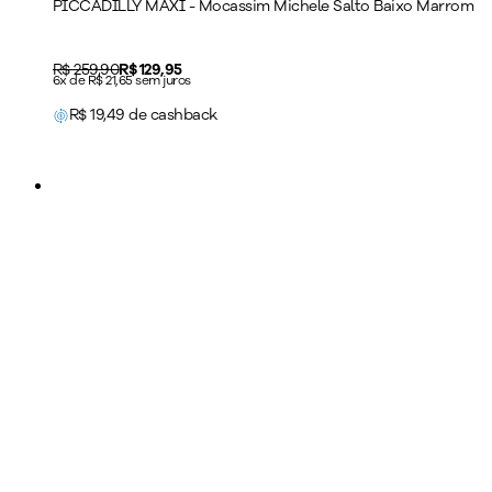
PICCADILLY MAXI - Mocassim Michele Salto Baixo Marrom
Original price:
R$ 259,90
Price:
R$ 129,95
6x de R$ 21,65 sem juros
R$
19,49
de cashback