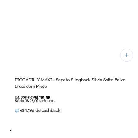
PICCADILLY MAXI - Sapato Slingback Silvia Salto Baixo
Brule com Preto
Original price:
R$ 239,90
Price:
R$ 119,95
5x de R$ 23,99 sem juros
R$
17,99
de cashback