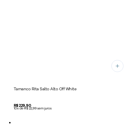
Tamanco Rita Salto Alto Off White
Price:
R$ 229,90
10x de R$ 22,99 sem juros