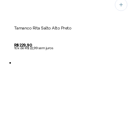
Tamanco Rita Salto Alto Preto
Price:
R$ 229,90
10x de R$ 22,99 sem juros