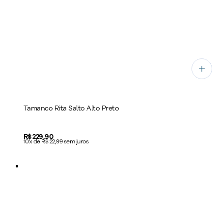
Tamanco Rita Salto Alto Preto
Price:
R$ 229,90
10x de R$ 22,99 sem juros