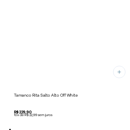
Tamanco Rita Salto Alto Off White
Price:
R$ 229,90
10x de R$ 22,99 sem juros