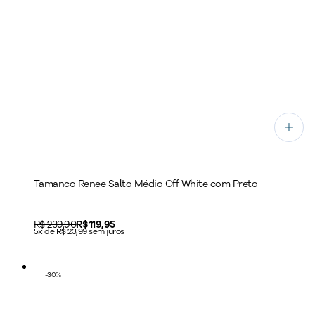
Tamanco Renee Salto Médio Off White com Preto
Original price:
R$ 239,90
Price:
R$ 119,95
5x de R$ 23,99 sem juros
-
30
%