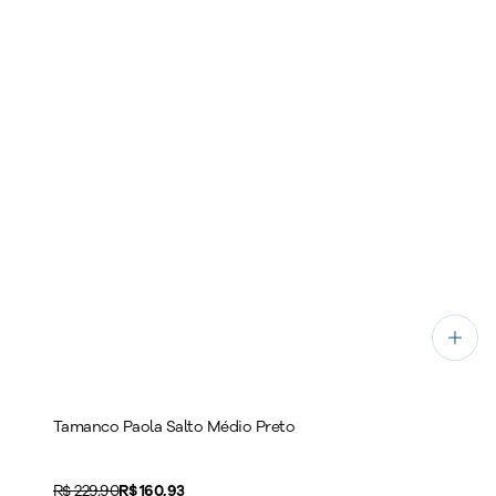
Tamanco Paola Salto Médio Preto
Original price:
R$ 229,90
Price:
R$ 160,93