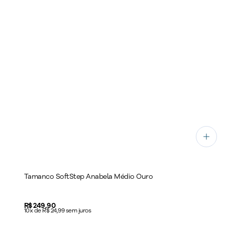
Tamanco SoftStep Anabela Médio Ouro
Price:
R$ 249,90
10x de R$ 24,99 sem juros