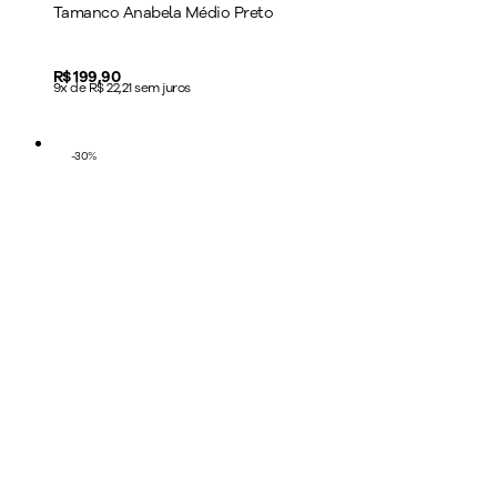
Tamanco Anabela Médio Preto
Price:
R$ 199,90
9x de R$ 22,21 sem juros
-
30
%