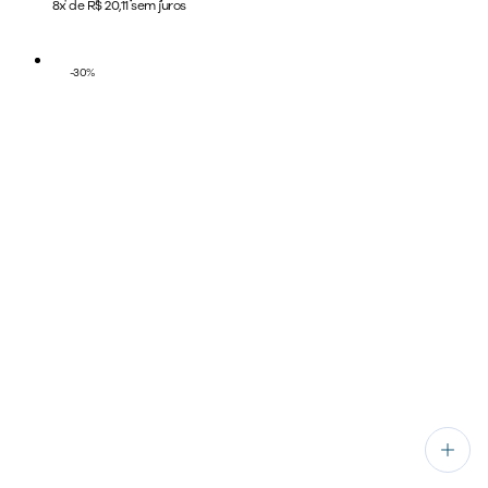
8x de R$ 20,11 sem juros
-
30
%