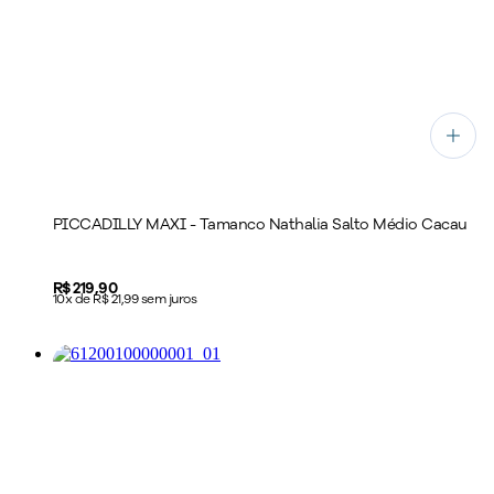
PICCADILLY MAXI - Tamanco Nathalia Salto Médio Cacau
Price:
R$ 219,90
10x de R$ 21,99 sem juros