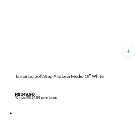
Tamanco SoftStep Anabela Médio Off White
Price:
R$ 249,90
10x de R$ 24,99 sem juros