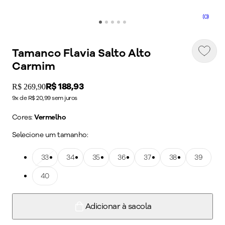
(0)
Tamanco Flavia Salto Alto
Carmim
Price:
R$ 188,93
Original price:
R$ 269,90
9x de R$ 20,99 sem juros
Cores:
Vermelho
Selecione um tamanho:
Tamanho: 33
33
Tamanho: 34
34
Tamanho: 35
35
Tamanho: 36
36
Tamanho: 37
37
Tamanho: 38
38
Tamanho: 39
39
Tamanho: 40
40
Adicionar à sacola