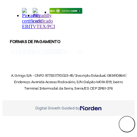
FORMAS DE PAGAMENTO
A. Grings S/A - CNPJ: 97.755.177/0023-45/ Inscrição Estadual: 083410864 |
Endereço: Avenida Acesso Rodoviário, S/N Galpão M01A B1.11, bairro
Terminal Intermodal da Serra, Serra/ES CEP 29161-376
Digital Growth Guided by