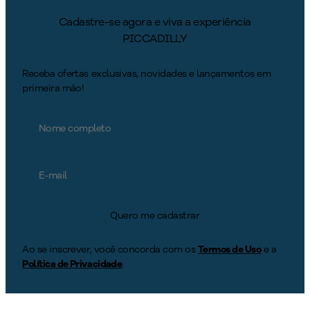
Cadastre-se agora e viva a experiência
PICCADILLY
Receba ofertas exclusivas, novidades e lançamentos em
primeira mão!
Quero me cadastrar
Ao se inscrever, você concorda com os
Termos de Uso
e a
Política de Privacidade
.