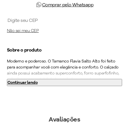
Comprar pelo Whatsapp
Não sei meu CEP
Sobre o produto
Moderno e poderoso. O Tamanco Flavia Salto Alto foi feito
para acompanhar você com elegância e conforto. O calçado
ainda possui acabamento superconforto, forro superfofinho,
palmilha super-estabilidade e solado superaderente
Continuar lendo
tornando-o indispensável para quem precisa ficar horas de pé
no trabalho. Dê um toque urbano ao seu look com
combinações que unem conforto e estilo. Seu novo calçado
favorito está aqui. Garanta já o seu PICCADILLY!
Cor
:
Vermelho
Avaliações
Medida do Salto (cm)
:
6 cm
Altura do Salto
:
Salto Alto