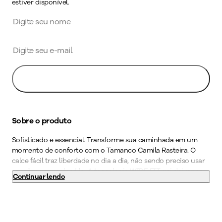
estiver disponível.
Avise-me
Sobre o produto
Sofisticado e essencial. Transforme sua caminhada em um
momento de conforto com o Tamanco Camila Rasteira. O
calce fácil traz liberdade no dia a dia, não sendo preciso usar
as mãos para colocá lo. A tecnologia WIDE FIT, vai deixar os
Continuar lendo
seus pés confortáveis e bem acomodados através de formas
com medidas especiais. Com materiais que aumentam a
elasticidade, o calçado se molda ao formato dos pés
prevenindo as dores do joanete e deixando a área mais