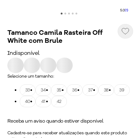
5.0
(1)
Tamanco Camila Rasteira Off
White com Brule
Indisponível
Selecione um tamanho:
Tamanho: 33
33
Tamanho: 34
34
Tamanho: 35
35
Tamanho: 36
36
Tamanho: 37
37
Tamanho: 38
38
Tamanho: 39
39
Tamanho: 40
40
Tamanho: 41
41
Tamanho: 42
42
Receba um aviso quando estiver disponível
Cadastre-se para receber atualizações quando este produto