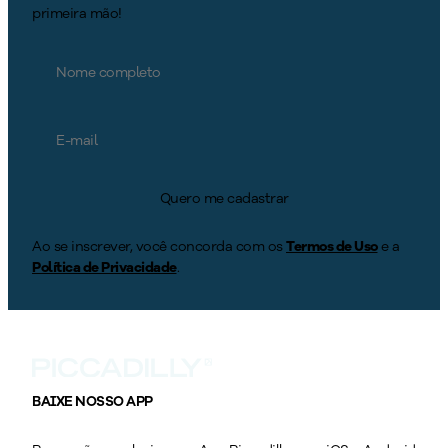
primeira mão!
Quero me cadastrar
Ao se inscrever, você concorda com os
Termos de Uso
e a
Política de Privacidade
.
BAIXE NOSSO APP