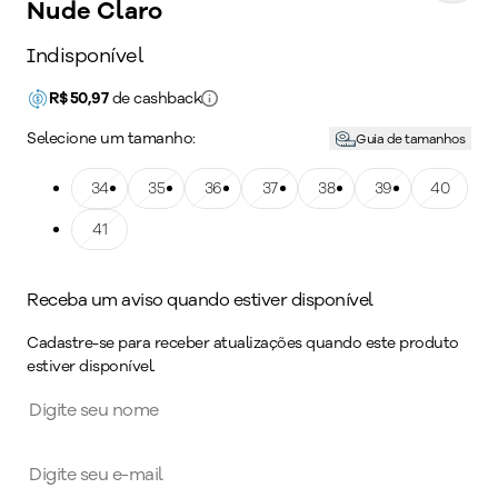
Nude Claro
Indisponível
R$
50,97
de cashback
Selecione um tamanho:
Guia de tamanhos
Tamanho: 34
34
Tamanho: 35
35
Tamanho: 36
36
Tamanho: 37
37
Tamanho: 38
38
Tamanho: 39
39
Tamanho: 40
40
Tamanho: 41
41
Receba um aviso quando estiver disponível
Cadastre-se para receber atualizações quando este produto
estiver disponível.