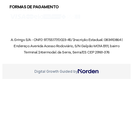
FORMAS DE PAGAMENTO
A. Grings S/A - CNPJ: 97.755.177/0023-45/ Inscrição Estadual: 083410864 |
Endereço: Avenida Acesso Rodoviário, S/N Galpão M01A B1.11, bairro
Terminal Intermodal da Serra, Serra/ES CEP 29161-376
Digital Growth Guided by