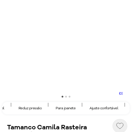
(0)
|
|
|
|
el
Reduz pressão
Para joanete
Ajuste confortável
Tamanco Camila Rasteira