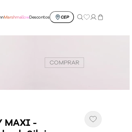
0
nn
Marshmallow
Descontos
CEP
 MAXI -