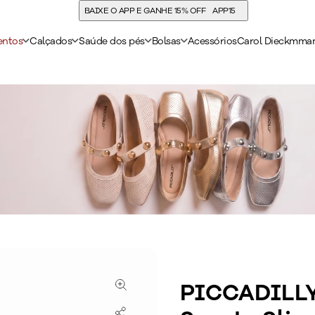
BAIXE O APP E GANHE 15% OFF
APP15
entos
Calçados
Saúde dos pés
Bolsas
Acessórios
Carol Dieckmma
PICCADILLY