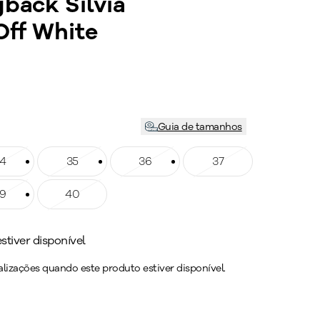
back Silvia
Off White
Guia de tamanhos
ho: 34
4
Tamanho: 35
35
Tamanho: 36
36
Tamanho: 37
37
ho: 39
9
Tamanho: 40
40
tiver disponível
lizações quando este produto estiver disponível.