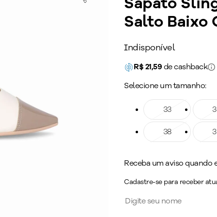
Sapato Sling
Salto Baixo 
Indisponível
R$
21,59
de cashback
Selecione um tamanho:
Tamanho: 33
33
Taman
3
Tamanho: 38
38
Taman
3
Receba um aviso quando es
Cadastre-se para receber atua