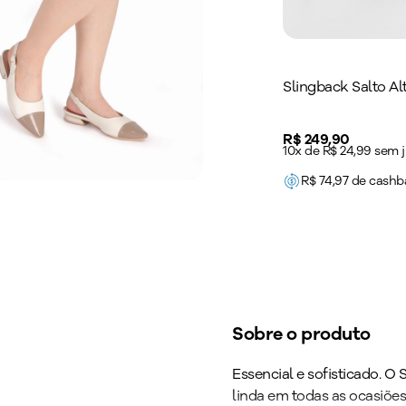
Slingback Salto A
Price:
R$ 249,90
10x de R$ 24,99 sem 
R$
74,97
de cashb
Sobre o produto
Essencial e sofisticado. O
linda em todas as ocasiõ