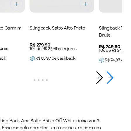
lto Carmim
Slingback Salto Alto Preto
Slingback Vane
Brule
Price:
R$ 279,90
Price:
R$ 249,90
juros
10x de R$ 27,99 sem juros
10x de R$ 24,99 
ack
R$
83,97
de cashback
R$
74,97
de c
 Sling Back Ana Salto Baixo Off White deixa você
es. Esse modelo combina uma cor neutra com um