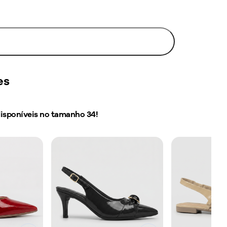
Avise-me
es
disponíveis no tamanho
34
!