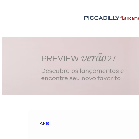
Lançam
4.9
(98)