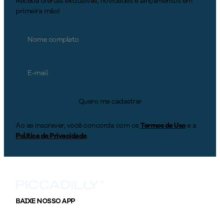
Receba ofertas exclusivas, novidades e lançamentos em
primeira mão!
Quero me cadastrar
Ao se inscrever, você concorda com os
Termos de Uso
e a
Política de Privacidade
.
BAIXE NOSSO APP