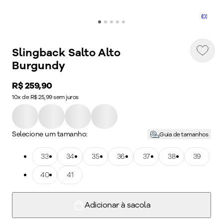
(0)
Slingback Salto Alto
Burgundy
Price:
R$ 259,90
10x de R$ 25,99 sem juros
Selecione um tamanho:
Guia de tamanhos
Tamanho: 33
33
Tamanho: 34
34
Tamanho: 35
35
Tamanho: 36
36
Tamanho: 37
37
Tamanho: 38
38
Tamanho: 39
39
Tamanho: 40
40
Tamanho: 41
41
Adicionar à sacola