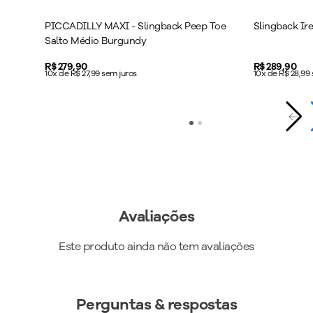
Altura do Salto
:
Salto Alto
Peso do Produto
:
348
g
PICCADILLY MAXI - Slingback Peep Toe
Slingback Ir
Salto Médio Burgundy
Ref:
772005
Price:
R$ 279,90
Price:
R$ 289,90
10x de R$ 27,99 sem juros
10x de R$ 28,99
Avaliações
Este produto ainda não tem avaliações
Perguntas & respostas