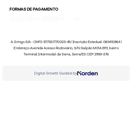
FORMAS DE PAGAMENTO
A. Grings S/A - CNPJ: 97.755.177/0023-45/ Inscrição Estadual: 083410864 |
Endereço: Avenida Acesso Rodoviário, S/N Galpão M01A B1.11, bairro
Terminal Intermodal da Serra, Serra/ES CEP 29161-376
Digital Growth Guided by