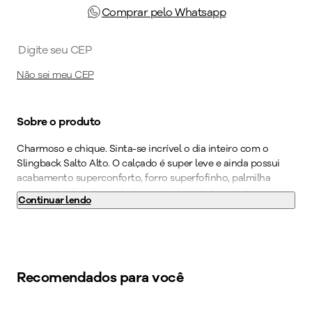
Comprar pelo Whatsapp
Não sei meu CEP
Sobre o produto
Charmoso e chique. Sinta-se incrível o dia inteiro com o
Slingback Salto Alto. O calçado é super leve e ainda possui
acabamento superconforto, forro superfofinho, palmilha
super-estabilidade e solado superaderente tornando-o
Continuar lendo
indispensável para quem precisa ficar horas de pé no
trabalho. O calce fácil traz liberdade no dia a dia, não sendo
preciso usar as mãos para colocá-lo. Realce sua
personalidade com um modelo que fala por si só. Seu novo
calçado favorito está aqui. Garanta já o seu PICCADILLY!
Recomendados para você
Cor
:
Vinho
Medida do Salto (cm)
:
6,5 cm