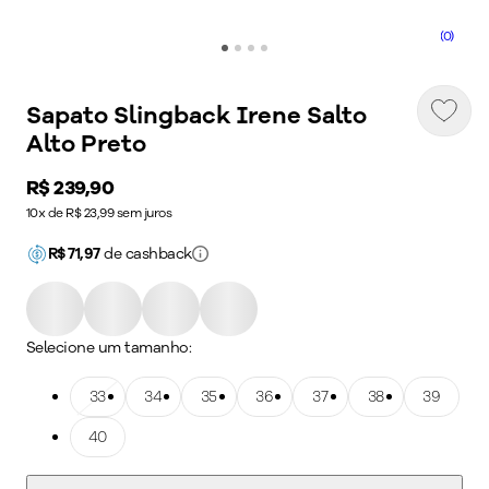
(0)
Sapato Slingback Irene Salto
Alto Preto
Price:
R$ 239,90
10x de R$ 23,99 sem juros
R$
71,97
de cashback
Selecione um tamanho:
Tamanho: 33
33
Tamanho: 34
34
Tamanho: 35
35
Tamanho: 36
36
Tamanho: 37
37
Tamanho: 38
38
Tamanho: 39
39
Tamanho: 40
40