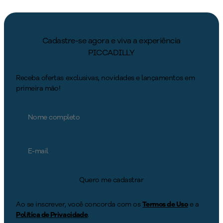
Cadastre-se agora e viva a experiência
PICCADILLY
Receba ofertas exclusivas, novidades e lançamentos em
primeira mão!
Quero me cadastrar
Ao se inscrever, você concorda com os
Termos de Uso
e a
Política de Privacidade
.