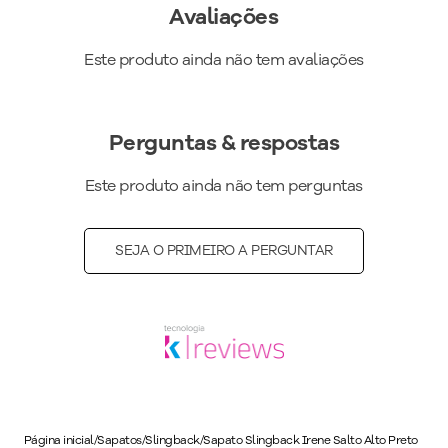
Avaliações
Medida do Salto (cm)
:
6 cm
Altura do Salto
:
Salto Alto
Este produto ainda não tem avaliações
Peso do Produto
:
436
g
Ref:
764022
Perguntas & respostas
Este produto ainda não tem perguntas
SEJA O PRIMEIRO A PERGUNTAR
Página inicial
/
Sapatos
/
Slingback
/
Sapato Slingback Irene Salto Alto Preto