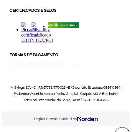
CERTIFICADOS E SELOS
FORMAS DE PAGAMENTO
A. Grings S/A - CNPJ: 97.755.177/0023-45/ Inscrição Estadual: 083410864 |
Endereço: Avenida Acesso Rodoviário, S/N Galpão M01A B1.11, bairro
Terminal Intermodal da Serra, Serra/ES CEP 29161-376
Digital Growth Guided by