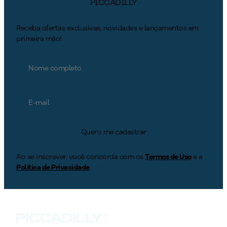
PICCADILLY
Receba ofertas exclusivas, novidades e lançamentos em
primeira mão!
Quero me cadastrar
Ao se inscrever, você concorda com os
Termos de Uso
e a
Política de Privacidade
.