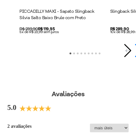
Peso do Produto
:
452
g
PICCADILLY MAXI - Sapato Slingback
Slingback Si
Ref:
764020
Silvia Salto Baixo Brule com Preto
Original price:
R$ 239,90
Price:
R$ 119,95
Price:
R$ 289,90
5x de R$ 23,99 sem juros
10x de R$ 28,99
Avaliações
5.0
2 avaliações