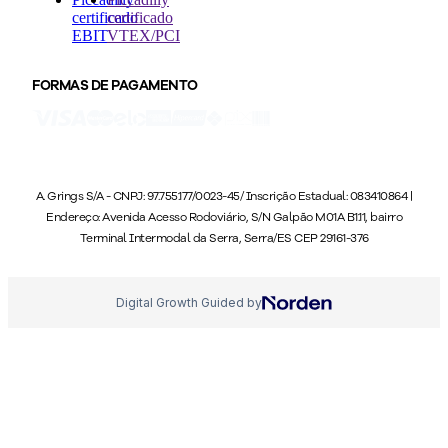
FORMAS DE PAGAMENTO
A. Grings S/A - CNPJ: 97.755.177/0023-45/ Inscrição Estadual: 083410864 |
Endereço: Avenida Acesso Rodoviário, S/N Galpão M01A B1.11, bairro
Terminal Intermodal da Serra, Serra/ES CEP 29161-376
Digital Growth Guided by