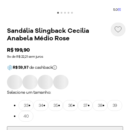
5.0
(1)
Sandália Slingback Cecilia
Anabela Médio Rose
Price:
R$ 199,90
9x de R$ 22,21 sem juros
R$
59,97
de cashback
Selecione um tamanho:
Tamanho: 33
33
Tamanho: 34
34
Tamanho: 35
35
Tamanho: 36
36
Tamanho: 37
37
Tamanho: 38
38
Tamanho: 39
39
Tamanho: 40
40