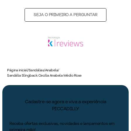
SEJA O PRIMEIRO A PERGUNTAR
Página inicial
/
Sandálias
/
Anabela
/
Sandália Slingback Cecilia Anabela Médio Rose
Cadastre-se agora e viva a experiência
PICCADILLY
Receba ofertas exclusivas, novidades e lançamentos em
primeira mão!