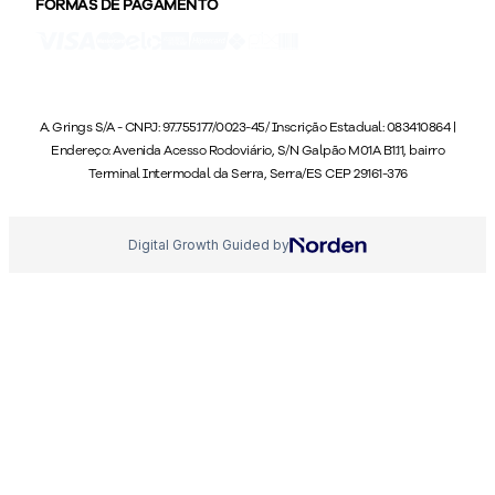
FORMAS DE PAGAMENTO
A. Grings S/A - CNPJ: 97.755.177/0023-45/ Inscrição Estadual: 083410864 |
Endereço: Avenida Acesso Rodoviário, S/N Galpão M01A B1.11, bairro
Terminal Intermodal da Serra, Serra/ES CEP 29161-376
Digital Growth Guided by