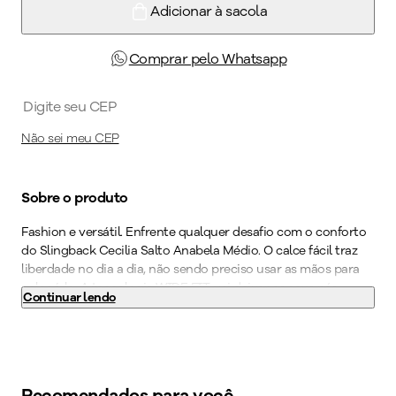
Adicionar à sacola
Comprar pelo Whatsapp
Não sei meu CEP
Sobre o produto
Fashion e versátil. Enfrente qualquer desafio com o conforto
do Slingback Cecilia Salto Anabela Médio. O calce fácil traz
liberdade no dia a dia, não sendo preciso usar as mãos para
colocá-lo. A tecnologia WIDE FIT, vai deixar os seus pés
Continuar lendo
confortáveis e bem acomodados através de formas com
medidas especiais. O calçado é super leve e ainda possui
palmilha de fácil limpeza, acabamento superconforto e forro
superfofinho tornando-o indispensável para quem precisa
ficar horas de pé no trabalho. Combine com shorts de
Recomendados para você