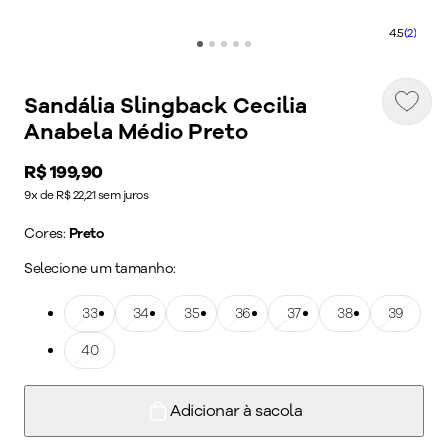
4.5
(2)
Sandália Slingback Cecilia
Anabela Médio Preto
Price:
R$ 199,90
9x de R$ 22,21 sem juros
Cores:
Preto
Selecione um tamanho:
Tamanho: 33
33
Tamanho: 34
34
Tamanho: 35
35
Tamanho: 36
36
Tamanho: 37
37
Tamanho: 38
38
Tamanho: 39
39
Tamanho: 40
40
Adicionar à sacola