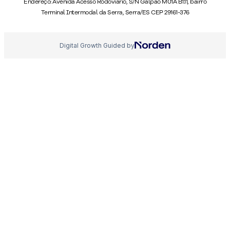
Endereço: Avenida Acesso Rodoviário, S/N Galpão M01A B1.11, bairro
Terminal Intermodal da Serra, Serra/ES CEP 29161-376
Digital Growth Guided by