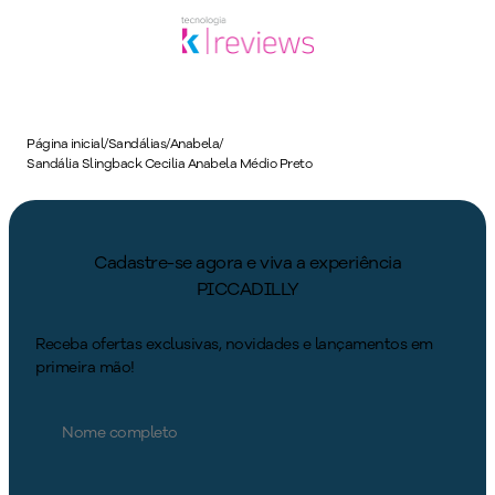
Página inicial
/
Sandálias
/
Anabela
/
Sandália Slingback Cecilia Anabela Médio Preto
Cadastre-se agora e viva a experiência
PICCADILLY
Receba ofertas exclusivas, novidades e lançamentos em
primeira mão!