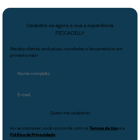
Cadastre-se agora e viva a experiência
PICCADILLY
Receba ofertas exclusivas, novidades e lançamentos em
primeira mão!
Quero me cadastrar
Ao se inscrever, você concorda com os
Termos de Uso
e a
Política de Privacidade
.