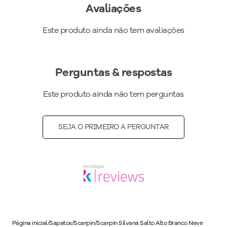
Avaliações
Altura do Salto
:
Salto Alto
Peso do Produto
:
432
g
Este produto ainda não tem avaliações
Ref:
749001
Perguntas & respostas
Este produto ainda não tem perguntas
SEJA O PRIMEIRO A PERGUNTAR
Página inicial
/
Sapatos
/
Scarpin
/
Scarpin Silvana Salto Alto Branco Neve