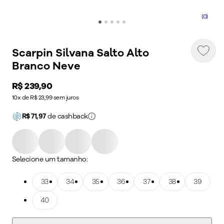
(0)
Scarpin Silvana Salto Alto
Branco Neve
Price:
R$ 239,90
10x de R$ 23,99 sem juros
R$
71,97
de cashback
Selecione um tamanho:
Tamanho: 33
33
Tamanho: 34
34
Tamanho: 35
35
Tamanho: 36
36
Tamanho: 37
37
Tamanho: 38
38
Tamanho: 39
39
Tamanho: 40
40