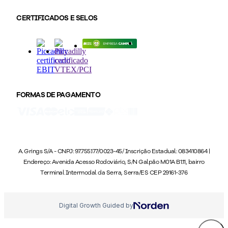
CERTIFICADOS E SELOS
FORMAS DE PAGAMENTO
A. Grings S/A - CNPJ: 97.755.177/0023-45/ Inscrição Estadual: 083410864 |
Endereço: Avenida Acesso Rodoviário, S/N Galpão M01A B1.11, bairro
Terminal Intermodal da Serra, Serra/ES CEP 29161-376
Digital Growth Guided by