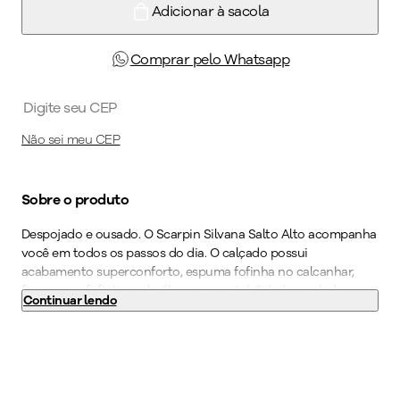
Adicionar à sacola
Comprar pelo Whatsapp
Não sei meu CEP
Sobre o produto
Despojado e ousado. O Scarpin Silvana Salto Alto acompanha
você em todos os passos do dia. O calçado possui
acabamento superconforto, espuma fofinha no calcanhar,
forro superfofinho, palmilha super-estabilidade e solado
Continuar lendo
superaderente tornando-o indispensável para quem precisa
ficar horas de pé no trabalho. Adicione um detalhe moderno
ao seu visual com um modelo que faz a diferença.
Cor
:
Branco
Medida do Salto (cm)
:
9 cm