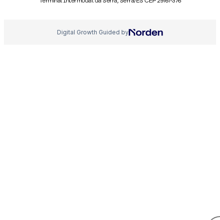
Terminal Intermodal da Serra, Serra/ES CEP 29161-376
Digital Growth Guided by