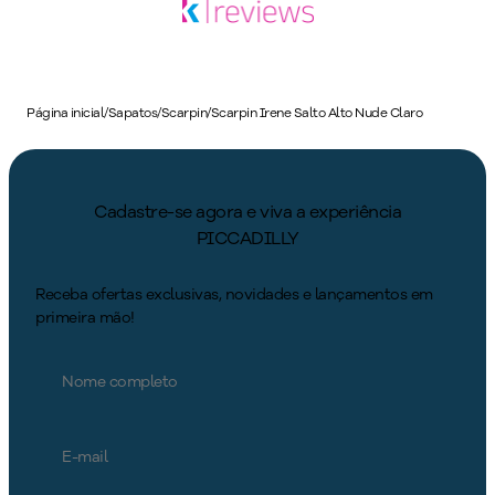
Página inicial
/
Sapatos
/
Scarpin
/
Scarpin Irene Salto Alto Nude Claro
Cadastre-se agora e viva a experiência
PICCADILLY
Receba ofertas exclusivas, novidades e lançamentos em
primeira mão!