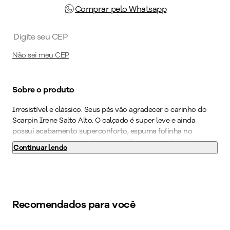
Comprar pelo Whatsapp
Não sei meu CEP
Sobre o produto
Irresistível e clássico. Seus pés vão agradecer o carinho do
Scarpin Irene Salto Alto. O calçado é super leve e ainda
possui acabamento superconforto, espuma fofinha no
calcanhar, forro superfofinho, palmilha super-estabilidade e
Continuar lendo
solado superaderente tornando-o indispensável para quem
precisa ficar horas de pé no trabalho. Eleve seu estilo
combinando com acessórios delicados e sofisticados.
Cor
:
Bege
Recomendados para você
Medida do Salto (cm)
:
6 cm
Altura do Salto
:
Salto Alto
Peso do Produto
:
410
g
-
30
%