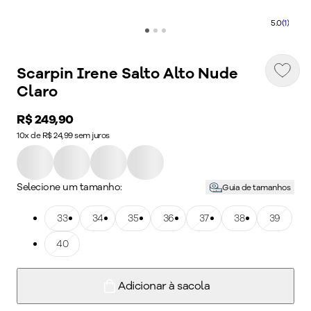
5.0
(1)
Scarpin Irene Salto Alto Nude
Claro
Price:
R$ 249,90
10x de R$ 24,99 sem juros
Selecione um tamanho:
Guia de tamanhos
Tamanho: 33
33
Tamanho: 34
34
Tamanho: 35
35
Tamanho: 36
36
Tamanho: 37
37
Tamanho: 38
38
Tamanho: 39
39
Tamanho: 40
40
Adicionar à sacola