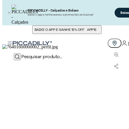
PICCADILLY - Calçados e Bolsas
Baixa
Baixe o app e tenha acesso a promoções exclusivas!
BAIXE O APP E GANHE 15% OFF
APP15