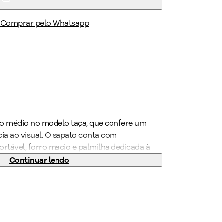
Comprar pelo Whatsapp
lto médio no modelo taça, que confere um
ia ao visual. O sapato conta com
tável, forro macio e palmilha dedicada à
.
Continuar lendo
(cm)
:
4 cm
alto Médio
318
g