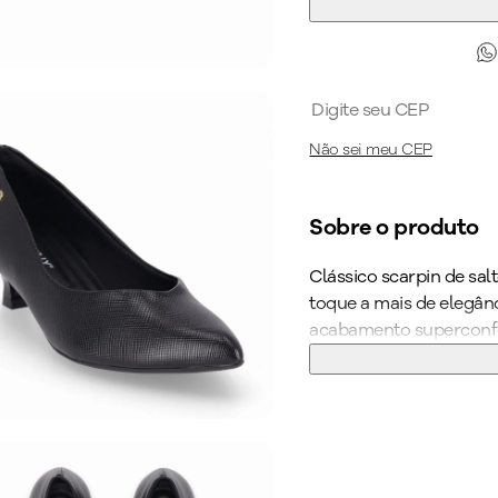
Não sei meu CEP
Sobre o produto
Clássico scarpin de sa
toque a mais de elegânc
acabamento superconfor
estabilidade dos passos
Cor
:
Preto
Medida do Salto 
Altura do Salto
:
S
Peso do Produto
: