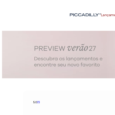
Lançam
5.0
(1)