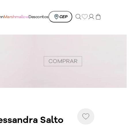
0
nn
Marshmallow
Descontos
CEP
essandra Salto