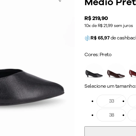
Médio Pre
Price:
R$ 219,90
10x de R$ 21,99 sem juros
R$
65,97
de cashbac
Cores:
Preto
Selecione um tamanho:
Tamanho: 33
33
Ta
Tamanho: 38
38
Ta