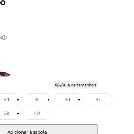
to
k
Guia de tamanhos
manho: 34
34
Tamanho: 35
35
Tamanho: 36
36
Tamanho: 37
37
manho: 39
39
Tamanho: 40
40
Adicionar à sacola