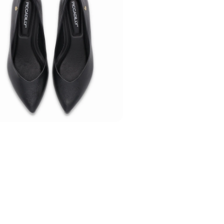
Ref:
740020