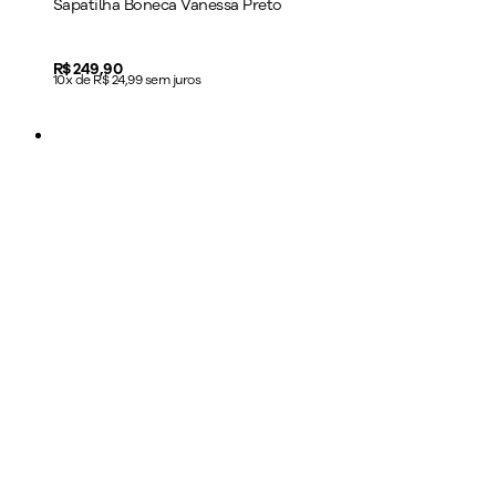
Sapatilha Boneca Vanessa Preto
Price:
R$ 249,90
10x de R$ 24,99 sem juros