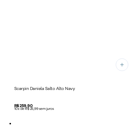
Scarpin Daniela Salto Alto Navy
Price:
R$ 259,90
10x de R$ 25,99 sem juros