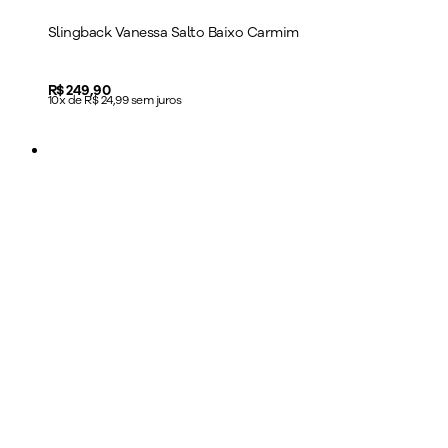
Slingback Vanessa Salto Baixo Carmim
Price:
R$ 249,90
10x de R$ 24,99 sem juros