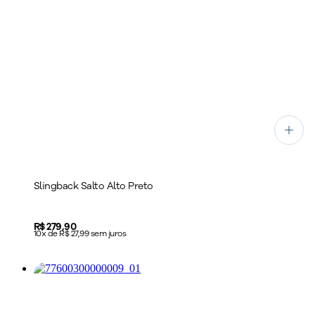
Slingback Salto Alto Preto
Price:
R$ 279,90
10x de R$ 27,99 sem juros