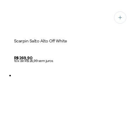
Scarpin Salto Alto Off White
Price:
R$ 269,90
10x de R$ 26,99 sem juros