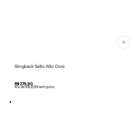
Slingback Salto Alto Ocre
Price:
R$ 279,90
10x de R$ 27,99 sem juros