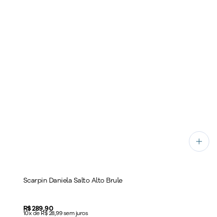
Scarpin Daniela Salto Alto Brule
Price:
R$ 289,90
10x de R$ 28,99 sem juros