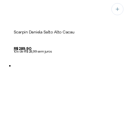
Scarpin Daniela Salto Alto Cacau
Price:
R$ 289,90
10x de R$ 28,99 sem juros