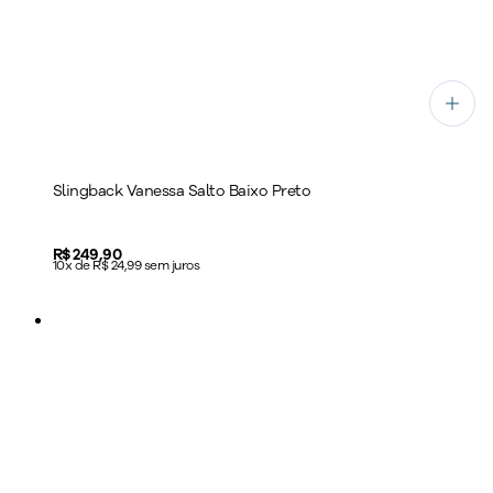
Slingback Vanessa Salto Baixo Preto
Price:
R$ 249,90
10x de R$ 24,99 sem juros