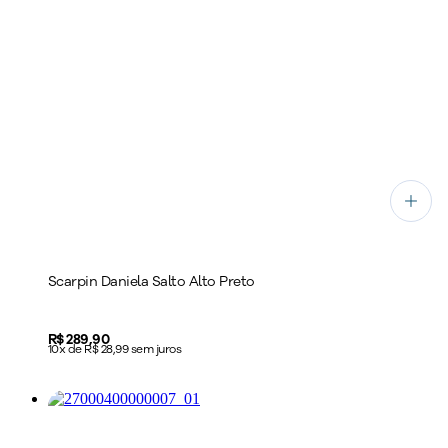
Scarpin Daniela Salto Alto Preto
Price:
R$ 289,90
10x de R$ 28,99 sem juros