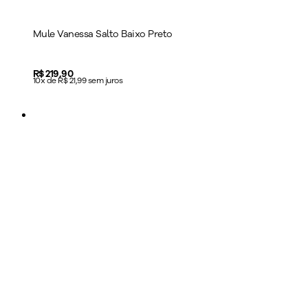
Mule Vanessa Salto Baixo Preto
Price:
R$ 219,90
10x de R$ 21,99 sem juros