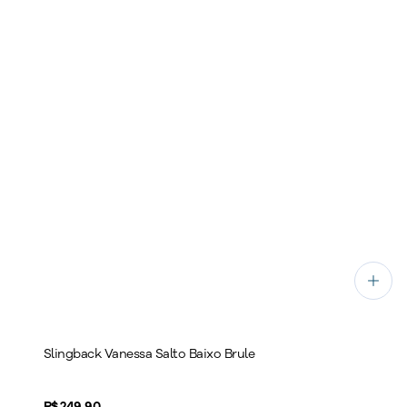
Slingback Vanessa Salto Baixo Brule
Price:
R$ 249,90