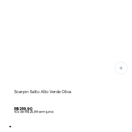
Scarpin Salto Alto Verde Oliva
Price:
R$ 259,90
10x de R$ 25,99 sem juros