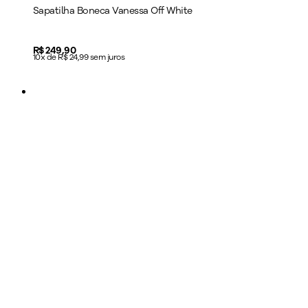
Sapatilha Boneca Vanessa Off White
Price:
R$ 249,90
10x de R$ 24,99 sem juros