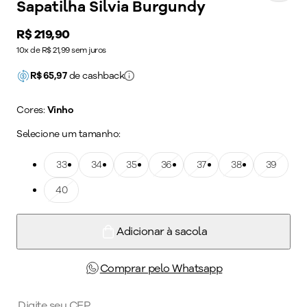
Sapatilha Silvia Burgundy
Price:
R$ 219,90
10x de R$ 21,99 sem juros
R$
65,97
de cashback
Cores:
Vinho
Selecione um tamanho:
Tamanho: 33
33
Tamanho: 34
34
Tamanho: 35
35
Tamanho: 36
36
Tamanho: 37
37
Tamanho: 38
38
Tamanho: 39
39
Tamanho: 40
40
Adicionar à sacola
Comprar pelo Whatsapp