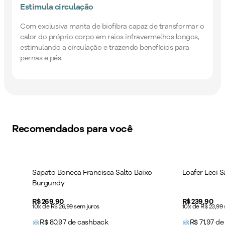
Estimula circulação
Com exclusiva manta de biofibra capaz de transformar o
calor do próprio corpo em raios infravermelhos longos,
estimulando a circulação e trazendo benefícios para
pernas e pés.
Recomendados para você
Sapato Boneca Francisca Salto Baixo
Loafer Leci 
Burgundy
Price:
R$ 269,90
Price:
R$ 239,90
10x de R$ 26,99 sem juros
10x de R$ 23,99
R$
80,97
de cashback
R$
71,97
de