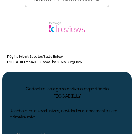
Página inicial
/
Sapatos
/
Salto Baixo
/
PICCADILLY MAXI - Sapatilha Silvia Burgundy
Cadastre-se agora e viva a experiência
PICCADILLY
Receba ofertas exclusivas, novidades e lançamentos em
primeira mão!