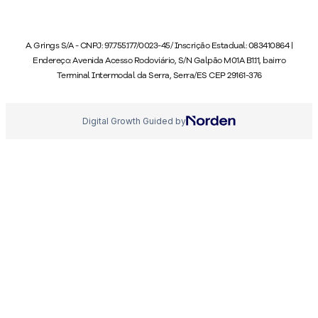
A. Grings S/A - CNPJ: 97.755.177/0023-45/ Inscrição Estadual: 083410864 |
Endereço: Avenida Acesso Rodoviário, S/N Galpão M01A B1.11, bairro
Terminal Intermodal da Serra, Serra/ES CEP 29161-376
Digital Growth Guided by