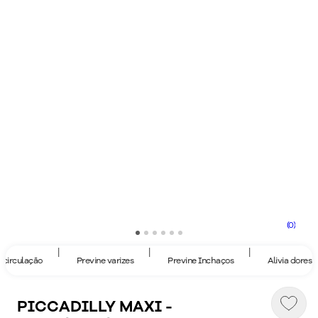
(0)
|
|
|
|
rculação
Previne varizes
Previne Inchaços
Alivia dores
PICCADILLY MAXI -