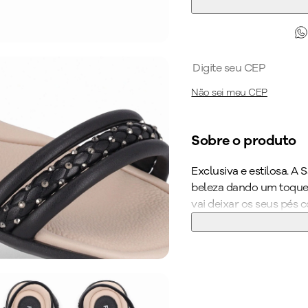
Não sei meu CEP
Sobre o produto
Exclusiva e estilosa. A
beleza dando um toque 
vai deixar os seus pés
formas com medidas esp
possui palmilha de fáci
superfofinho, super a
tornando-o indispensáv
trabalho. Aposte em pro