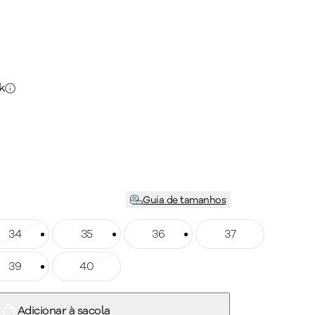
k
Guia de tamanhos
manho: 34
34
Tamanho: 35
35
Tamanho: 36
36
Tamanho: 37
37
manho: 39
39
Tamanho: 40
40
Adicionar à sacola