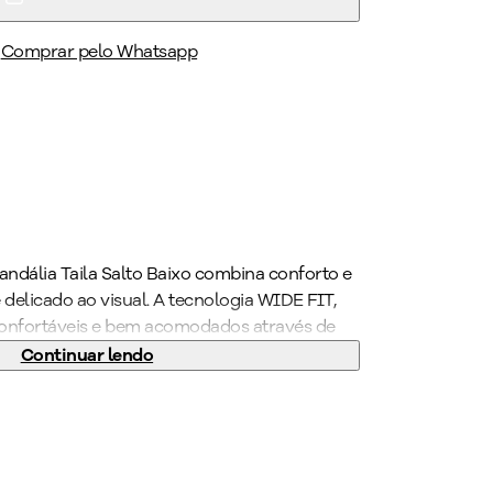
Comprar pelo Whatsapp
 Sandália Taila Salto Baixo combina conforto e
delicado ao visual. A tecnologia WIDE FIT,
 confortáveis e bem acomodados através de
eciais. O calçado é super leve e ainda
Continuar lendo
l limpeza, acabamento superconforto, forro
mortecimento e solado superaderente
el para quem precisa ficar horas de pé no
duções neutras para um visual clean e atual.