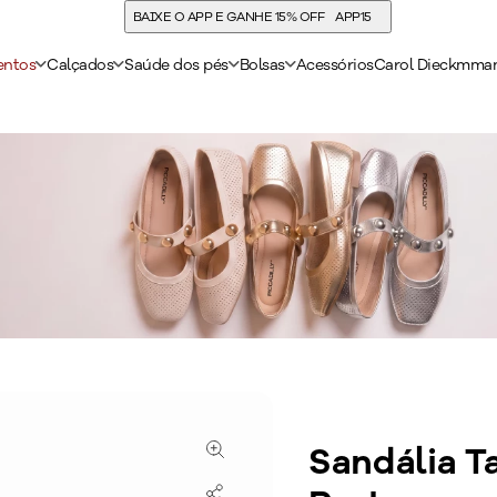
entos
Calçados
Saúde dos pés
Bolsas
Acessórios
Carol Dieckmma
Sandália Ta