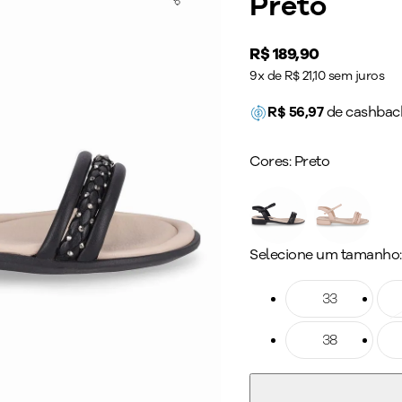
Preto
Price:
R$ 189,90
9x de R$ 21,10 sem juros
R$
56,97
de cashbac
Cores:
Preto
Selecione um tamanho:
Tamanho: 33
33
Ta
Tamanho: 38
38
Ta