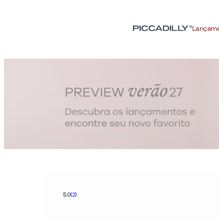
BAIXE O APP E GANHE 15% OFF
APP15
Lançam
5.0
(2)