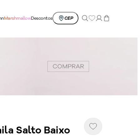
0
nn
Marshmallow
Descontos
CEP
ila Salto Baixo