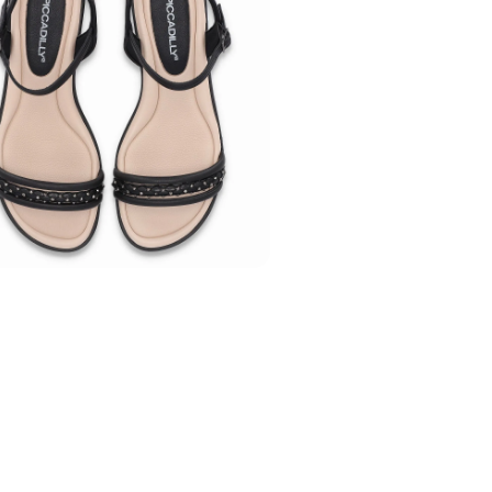
Cor
:
Preto
Medida do Salto 
Altura do Salto
:
Sa
Peso do Produto
:
Ref:
590084