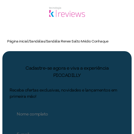
Página inicial
/
Sandálias
/
Sandália Renee Salto Médio Conhaque
Cadastre-se agora e viva a experiência
PICCADILLY
Receba ofertas exclusivas, novidades e lançamentos em
primeira mão!