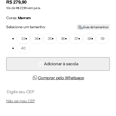
Price:
R$ 279,90
10x de R$ 27,99 sem juros
Cores:
Marrom
Selecione um tamanho:
Guia de tamanhos
Tamanho: 33
33
Tamanho: 34
34
Tamanho: 35
35
Tamanho: 36
36
Tamanho: 37
37
Tamanho: 38
38
Tamanho: 39
39
Tamanho: 40
40
Adicionar à sacola
Comprar pelo Whatsapp
Não sei meu CEP