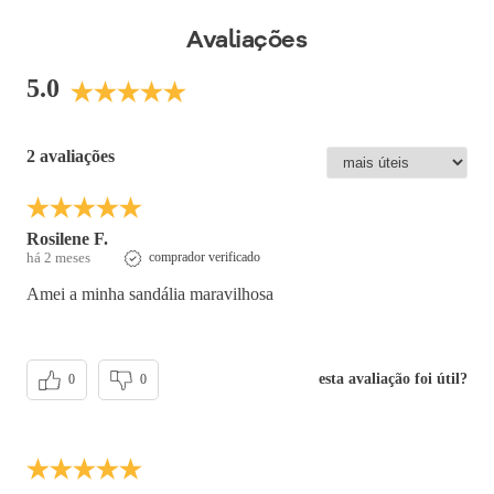
perfeitamente em looks do trabalho ao lazer.
Avaliações
Cor
:
Preto
Medida do Salto (cm)
:
3 cm
5.0
Altura do Salto
:
Salto Baixo
Peso do Produto
:
516
g
Ref:
486009
2 avaliações
Rosilene F.
há 2 meses
comprador verificado
Amei a minha sandália maravilhosa
esta avaliação foi útil?
0
0