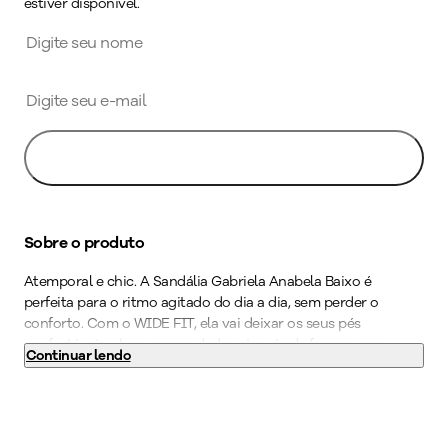
estiver disponível.
Avise-me
Sobre o produto
Atemporal e chic. A Sandália Gabriela Anabela Baixo é
perfeita para o ritmo agitado do dia a dia, sem perder o
conforto. Com o WIDE FIT, ela vai deixar os seus pés
confortáveis e bem acomodados através de formas com
Continuar lendo
medidas especiais. O calçado possui palmilha de fácil limpeza,
palmilha anatômica, super amortecimento e solado
superaderente tornando-o indispensável para quem precisa
ficar horas de pé no trabalho. Um calçado que se encaixa