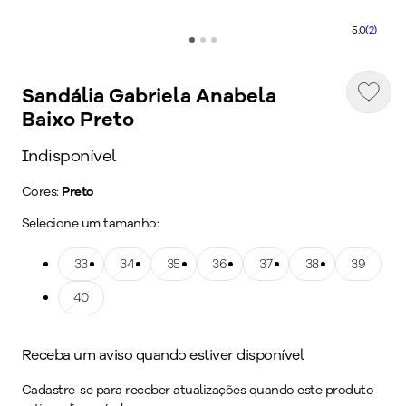
5.0
(2)
Sandália Gabriela Anabela
Baixo Preto
Indisponível
Cores:
Preto
Selecione um tamanho:
Tamanho: 33
33
Tamanho: 34
34
Tamanho: 35
35
Tamanho: 36
36
Tamanho: 37
37
Tamanho: 38
38
Tamanho: 39
39
Tamanho: 40
40
Receba um aviso quando estiver disponível
Cadastre-se para receber atualizações quando este produto