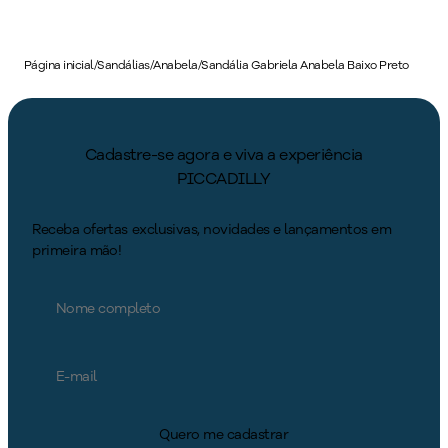
Página inicial
/
Sandálias
/
Anabela
/
Sandália Gabriela Anabela Baixo Preto
Cadastre-se agora e viva a experiência
PICCADILLY
Receba ofertas exclusivas, novidades e lançamentos em
primeira mão!
Quero me cadastrar