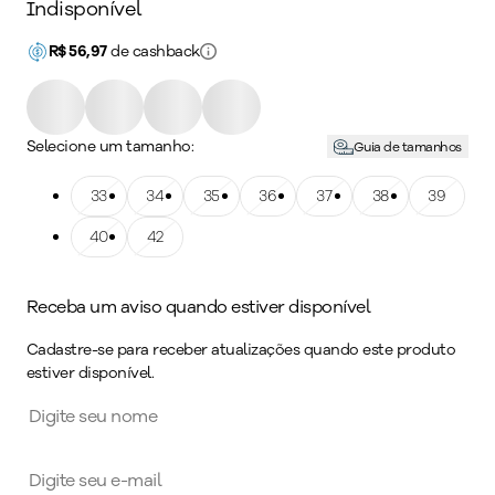
Indisponível
R$
56,97
de cashback
Selecione um tamanho:
Guia de tamanhos
Tamanho: 33
33
Tamanho: 34
34
Tamanho: 35
35
Tamanho: 36
36
Tamanho: 37
37
Tamanho: 38
38
Tamanho: 39
39
Tamanho: 40
40
Tamanho: 42
42
Receba um aviso quando estiver disponível
Cadastre-se para receber atualizações quando este produto
estiver disponível.