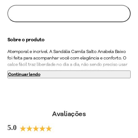
Avise-me
Sobre o produto
Atemporal e incrível. A Sandália Camila Salto Anabela Baixo
foi feita para acompanhar você com elegância e conforto. O
calce fácil traz liberdade no dia a dia, não sendo preciso usar
as mãos para colocá lo. A tecnologia WIDE FIT, vai deixar os
Continuar lendo
seus pés confortáveis e bem acomodados através de formas
com medidas especiais. O calçado é super leve e ainda possui
palmilha de fácil limpeza, acabamento superconforto, forro
superfofinho, super amortecimento e solado gel supermacio
tornando o indispensável para quem precisa ficar horas de pé
no trabalho. Para um visual descomplicado e elegante,
Avaliações
combine com jeans skinny.
5.0
Cor
:
Bege
Medida do Salto (cm)
:
2,5 cm