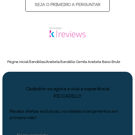
SEJA O PRIMEIRO A PERGUNTAR
Página inicial
/
Sandálias
/
Anabela
/
Sandália Camila Anabela Baixo Brule
Cadastre-se agora e viva a experiência
PICCADILLY
Receba ofertas exclusivas, novidades e lançamentos em
primeira mão!