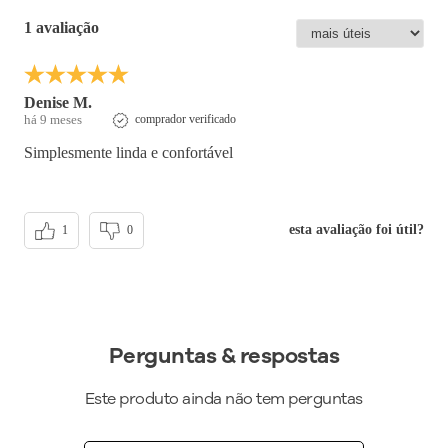
Altura do Salto
:
Salto Baixo
1 avaliação
Peso do Produto
:
252
g
Ref:
500405
Denise M.
há 9 meses
comprador verificado
Simplesmente linda e confortável
esta avaliação foi útil?
1
0
Perguntas & respostas
Este produto ainda não tem perguntas