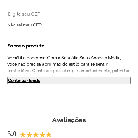
Não sei meu CEP
Sobre o produto
Versátil e poderosa. Com a Sandália Salto Anabela Médio,
você não precisa abrir mão do estilo para se sentir
confortável. O calçado possui super amortecimento, palmilha
de fácil limpeza e solado gel supermacio tornando-o
Continuar lendo
indispensável para quem precisa ficar horas de pé no
trabalho. Com o WIDE FIT, ela vai deixar os seus pés
confortáveis e bem acomodados através de formas com
medidas especiais. Perfeito para transformar qualquer
produção básica em algo especial. Seu novo calçado favorito
está aqui. Garanta já o seu PICCADILLY!
Avaliações
Cor
:
Preto
5.0
Medida do Salto (cm)
:
5,5 cm