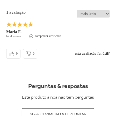
Altura do Salto
:
Salto Médio
Peso do Produto
:
428
g
1 avaliação
Ref:
545064
Maria F.
há 4 meses
comprador verificado
esta avaliação foi útil?
0
0
Perguntas & respostas
Este produto ainda não tem perguntas
SEJA O PRIMEIRO A PERGUNTAR