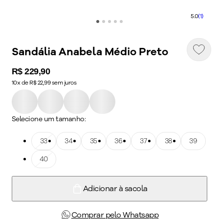
5.0
(1)
Sandália Anabela Médio Preto
Price:
R$ 229,90
10x de R$ 22,99 sem juros
Selecione um tamanho:
Tamanho: 33
33
Tamanho: 34
34
Tamanho: 35
35
Tamanho: 36
36
Tamanho: 37
37
Tamanho: 38
38
Tamanho: 39
39
Tamanho: 40
40
Adicionar à sacola
Comprar pelo Whatsapp