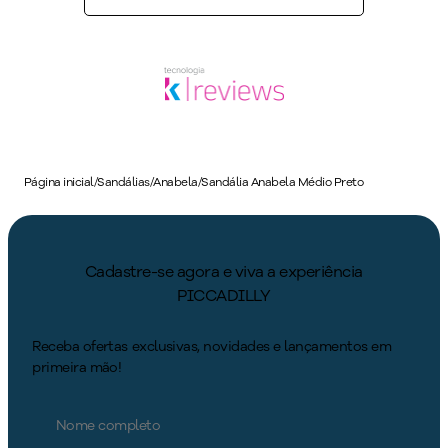
Página inicial
/
Sandálias
/
Anabela
/
Sandália Anabela Médio Preto
Cadastre-se agora e viva a experiência
PICCADILLY
Receba ofertas exclusivas, novidades e lançamentos em
primeira mão!