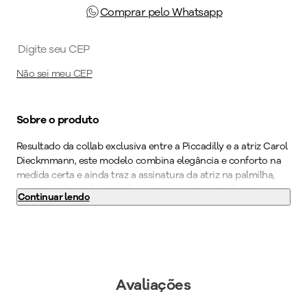
Comprar pelo Whatsapp
Não sei meu CEP
Sobre o produto
Resultado da collab exclusiva entre a Piccadilly e a atriz Carol
Dieckmmann, este modelo combina elegância e conforto na
medida certa e ainda traz a assinatura da atriz na palmilha,
um toque de exclusividade que torna a peça ainda mais
Continuar lendo
especial.
Moderna e cheia de personalidade, a rasteirinha com tiras
finas foi feita para quem ama unir estilo e conforto no dia a
dia. O modelo traz aplicações douradas ao longo do peito do
pé e em todo o solado, criando um visual sofisticado e com
Avaliações
toque fashion que transforma qualquer produção básica em
um look marcante. Versátil e elegante, é a rasteirinha perfeita