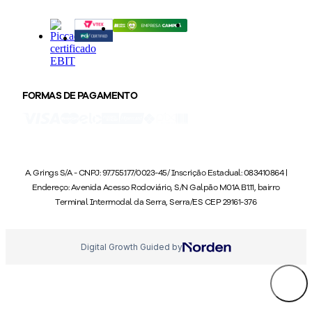
FORMAS DE PAGAMENTO
A. Grings S/A - CNPJ: 97.755.177/0023-45/ Inscrição Estadual: 083410864 |
Endereço: Avenida Acesso Rodoviário, S/N Galpão M01A B1.11, bairro
Terminal Intermodal da Serra, Serra/ES CEP 29161-376
Digital Growth Guided by