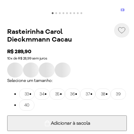
(0)
Rasteirinha Carol
Dieckmmann Cacau
Price:
R$ 289,90
10x de R$ 28,99 sem juros
Selecione um tamanho:
Tamanho: 33
33
Tamanho: 34
34
Tamanho: 35
35
Tamanho: 36
36
Tamanho: 37
37
Tamanho: 38
38
Tamanho: 39
39
Tamanho: 40
40
Adicionar à sacola