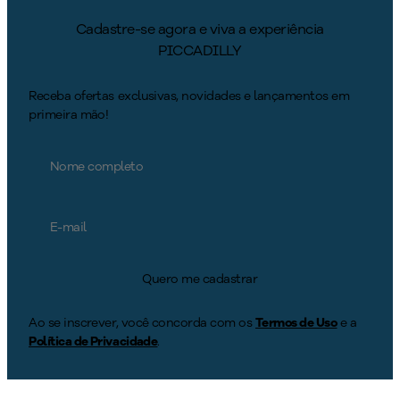
Cadastre-se agora e viva a experiência
PICCADILLY
Receba ofertas exclusivas, novidades e lançamentos em
primeira mão!
Quero me cadastrar
Ao se inscrever, você concorda com os
Termos de Uso
e a
Política de Privacidade
.