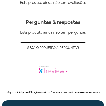
Este produto ainda não tem avaliações
para acompanhar desde looks casuais até combinações mais
urbanas com muito charme.
Cor
:
Marrom
Perguntas & respostas
Medida do Salto (cm)
:
1 cm
Peso do Produto
:
410
g
Este produto ainda não tem perguntas
Ref:
369001
SEJA O PRIMEIRO A PERGUNTAR
Página inicial
/
Sandálias
/
Rasteirinha
/
Rasteirinha Carol Dieckmmann Cacau