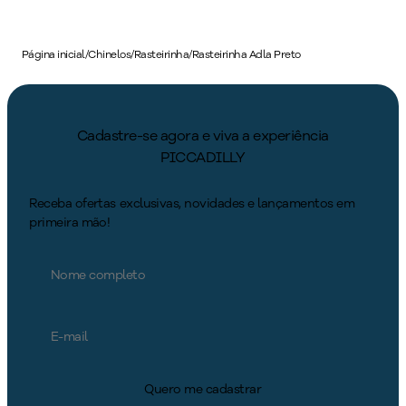
Página inicial
/
Chinelos
/
Rasteirinha
/
Rasteirinha Adla Preto
Cadastre-se agora e viva a experiência
PICCADILLY
Receba ofertas exclusivas, novidades e lançamentos em
primeira mão!
Quero me cadastrar