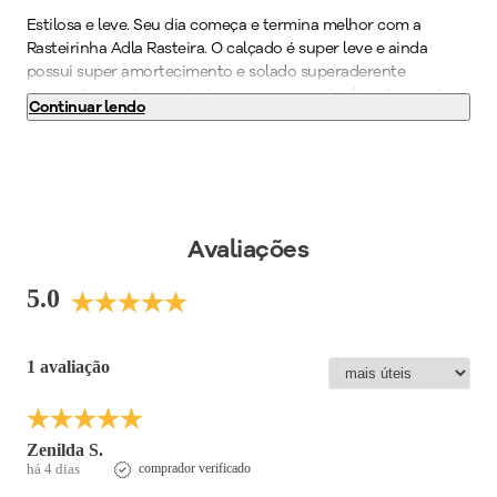
Estilosa e leve. Seu dia começa e termina melhor com a
Rasteirinha Adla Rasteira. O calçado é super leve e ainda
possui super amortecimento e solado superaderente
tornando-o indispensável para quem precisa ficar horas de pé
Continuar lendo
no trabalho. Aposte em calças de alfaiataria para um visual
moderno e elegante.
Cor
:
Preto
Medida do Salto (cm)
:
2 cm
Peso do Produto
:
270
g
Avaliações
Ref:
513030
5.0
1 avaliação
Zenilda S.
há 4 dias
comprador verificado