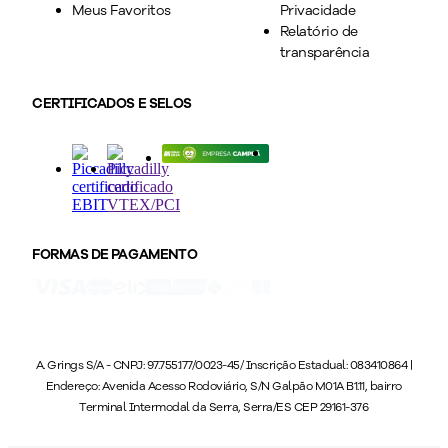
Meus Favoritos
Privacidade
Relatório de
transparência
CERTIFICADOS E SELOS
FORMAS DE PAGAMENTO
A. Grings S/A - CNPJ: 97.755.177/0023-45/ Inscrição Estadual: 083410864 |
Endereço: Avenida Acesso Rodoviário, S/N Galpão M01A B1.11, bairro
Terminal Intermodal da Serra, Serra/ES CEP 29161-376