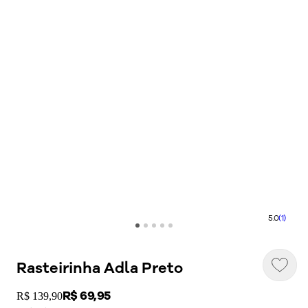
5.0
(1)
Rasteirinha Adla Preto
Price:
R$ 69,95
Original price:
R$ 139,90