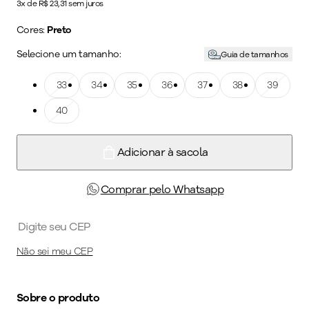
3x de R$ 23,31 sem juros
Cores:
Preto
Selecione um tamanho:
Guia de tamanhos
Tamanho: 33
33
Tamanho: 34
34
Tamanho: 35
35
Tamanho: 36
36
Tamanho: 37
37
Tamanho: 38
38
Tamanho: 39
39
Tamanho: 40
40
Adicionar à sacola
Comprar pelo Whatsapp
Não sei meu CEP
Sobre o produto