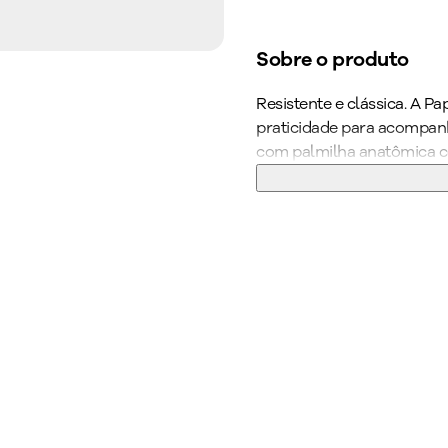
Sobre o produto
Resistente e clássica. A Pa
praticidade para acompanh
com palmilha anatômica c
região central do calcanh
WIDE FIT, ela vai deixar 
através de formas com medi
ainda possui palmilha de 
superconforto, forro supe
indispensável para quem p
calçado que complementa 
Cor
:
Metalizado
Medida do Salto (cm
Altura do Salto
:
Salt
Peso do Produto
:
52