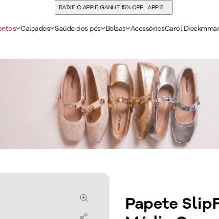
COMPRE E ACUMULE 30% DE CASHBAC
entos
Calçados
Saúde dos pés
Bolsas
Acessórios
Carol Dieckmma
Papete Slip