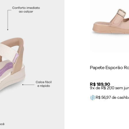
Papete Esporão R
Price:
R$ 189,90
9x de R$ 21,10 sem ju
R$
56,97
de cashb