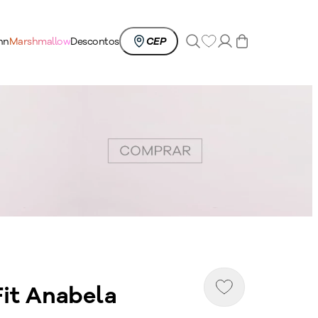
K
0
nn
Marshmallow
Descontos
CEP
Fit Anabela