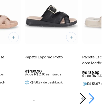
ose
Papete Esporão Preto
Papete Esporão
com Marfim
Price:
R$ 189,90
Price:
R$ 189,90
ros
9x de R$ 21,10 sem juros
9x de R$ 21,10 se
ack
R$
56,97
de cashback
R$
56,97
de c