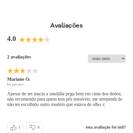
acomodados através de formas com medidas especiais. Já
com calce fácil e liberdade no dia a dia, não é preciso usar as
mãos para colocá-lo. Ela é super flexível e ainda tem palmilha
anatômica e de fácil limpeza, super amortecimento e solado
Avaliações
superaderente tornando-a indispensável para quem precisa
ficar horas de pé no trabalho. Perfeito para transitar entre o
4.0
ambiente de trabalho e aquele jantar especial.
Cor
:
Metalizado
2 avaliações
Medida do Salto (cm)
:
4 cm
Peso do Produto
:
468
g
Ref:
571004
Mariane O.
há um ano
Apesar de ser macia a sandália pega bem em cima dos dedos,
não recomendo para quem tem pés sensíveis, me arrependi de
não ter escolhido outro modelo que estava de olho :(
esta avaliação foi útil?
3
0