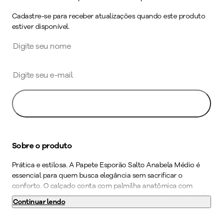
Cadastre-se para receber atualizações quando este produto
estiver disponível.
Avise-me
Sobre o produto
Prática e estilosa. A Papete Esporão Salto Anabela Médio é
essencial para quem busca elegância sem sacrificar o
conforto. O calçado conta com palmilha anatômica com
contorno especial que previne a pressão na região central do
Continuar lendo
calcanhar, oferecendo maciez a cada passo. A tecnologia
WIDE FIT, vai deixar os seus pés confortáveis e bem