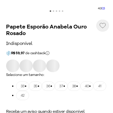
4.0
(2)
Papete Esporão Anabela Ouro
Rosado
Indisponível
R$
59,97
de cashback
Selecione um tamanho:
Tamanho: 33
33
Tamanho: 35
35
Tamanho: 36
36
Tamanho: 37
37
Tamanho: 38
38
Tamanho: 40
40
Tamanho: 41
41
Tamanho: 42
42
Receba um aviso quando estiver disponível