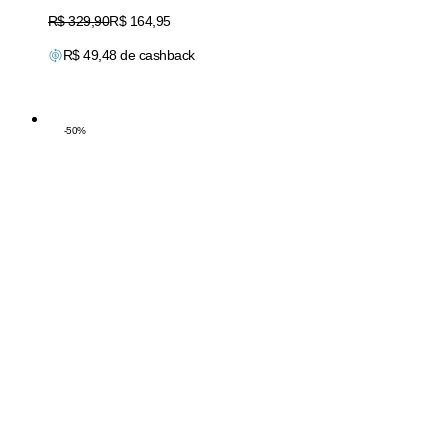
Original price:
R$ 329,90
Price:
R$ 164,95
R$
49,48
de cashback
-
50
%