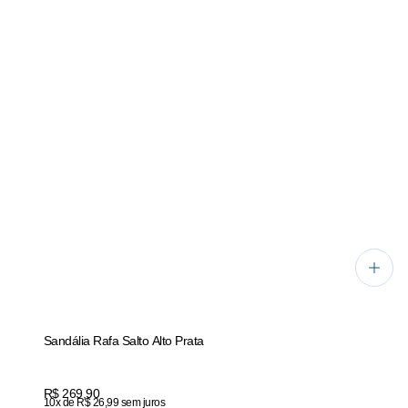
Sandália Rafa Salto Alto Prata
Price:
R$ 269,90
10x de R$ 26,99 sem juros