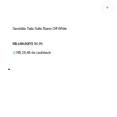
Sandália Taila Salto Baixo Off White
Original price:
R$ 189,90
Price:
R$ 94,95
R$
28,48
de cashback