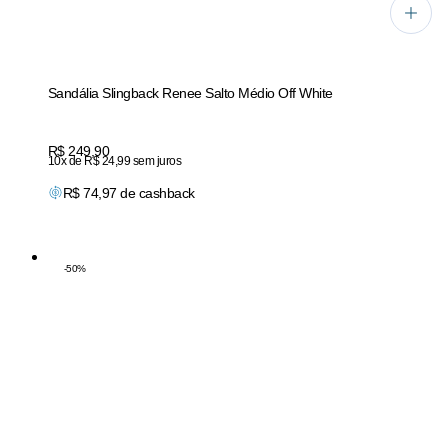
Sandália Slingback Renee Salto Médio Off White
Price:
R$ 249,90
10x de R$ 24,99 sem juros
R$
74,97
de cashback
-
50
%