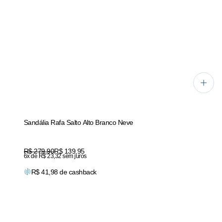
Sandália Rafa Salto Alto Branco Neve
Original price:
R$ 279,90
Price:
R$ 139,95
6x de R$ 23,32 sem juros
R$
41,98
de cashback