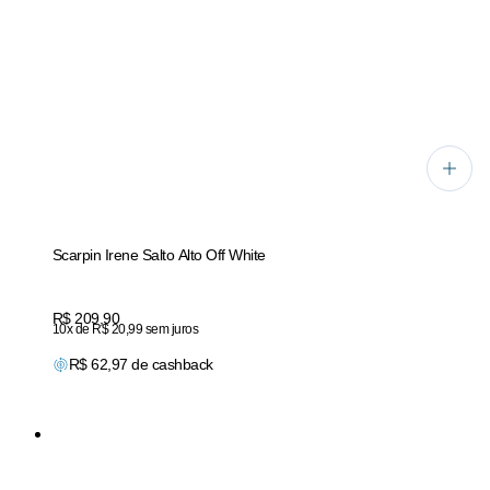
Scarpin Irene Salto Alto Off White
Price:
R$ 209,90
10x de R$ 20,99 sem juros
R$
62,97
de cashback