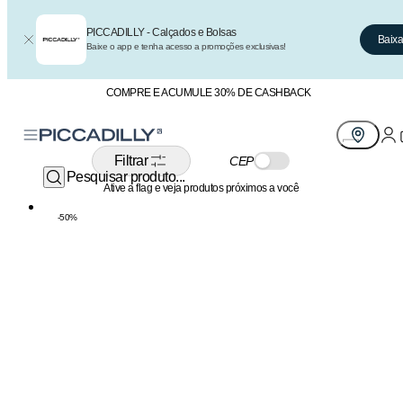
Noivas
PICCADILLY - Calçados e Bolsas
Baixa
Baixe o app e tenha acesso a promoções exclusivas!
COMPRE E ACUMULE 30% DE CASHBACK
Exibindo
16
de
16
produtos
Filtrar
CEP
Ative a flag e veja produtos próximos a você
-
50
%