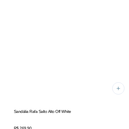
Sandália Rafa Salto Alto Off White
Price:
R$ 269,90