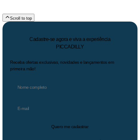
Scroll to top
Cadastre-se agora e viva a experiência
PICCADILLY
Receba ofertas exclusivas, novidades e lançamentos em
primeira mão!
Quero me cadastrar