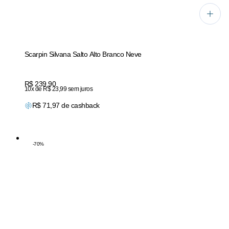
Scarpin Silvana Salto Alto Branco Neve
Price:
R$ 239,90
10x de R$ 23,99 sem juros
R$
71,97
de cashback
-
70
%