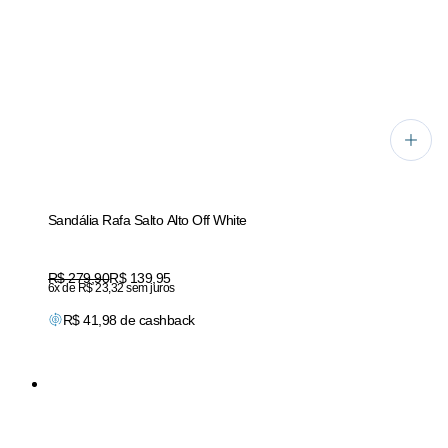
Sandália Rafa Salto Alto Off White
Original price:
R$ 279,90
Price:
R$ 139,95
6x de R$ 23,32 sem juros
R$
41,98
de cashback