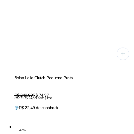
Bolsa Leila Clutch Pequena Prata
Original price:
R$ 249,90
Price:
R$ 74,97
3x de R$ 24,99 sem juros
R$
22,49
de cashback
-
70
%