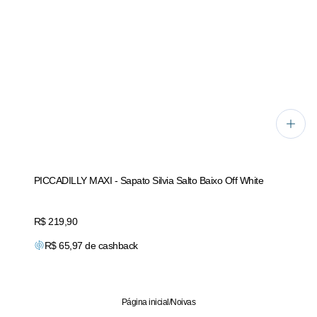
PICCADILLY MAXI - Sapato Silvia Salto Baixo Off White
Price:
R$ 219,90
R$
65,97
de cashback
Página inicial
/
Noivas