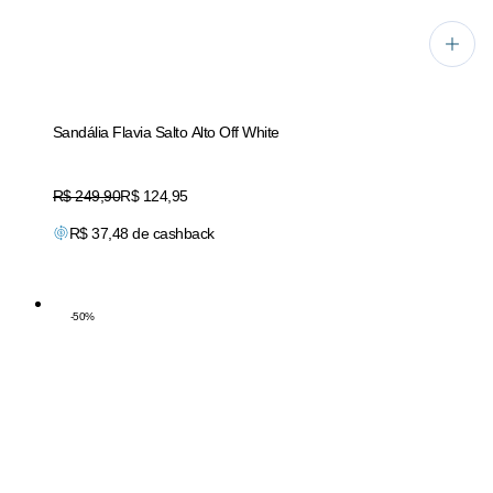
Sandália Flavia Salto Alto Off White
Original price:
R$ 249,90
Price:
R$ 124,95
R$
37,48
de cashback
-
50
%