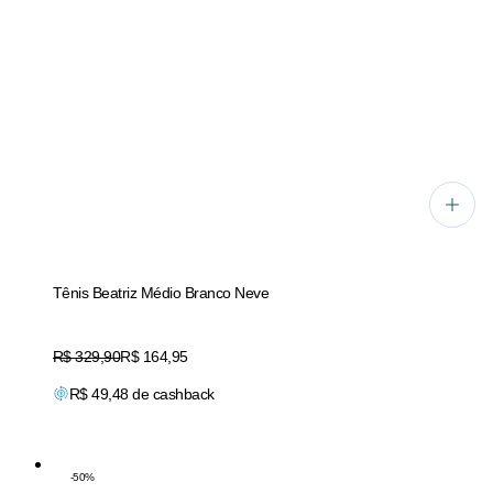
Tênis Beatriz Médio Branco Neve
Original price:
R$ 329,90
Price:
R$ 164,95
R$
49,48
de cashback
-
50
%