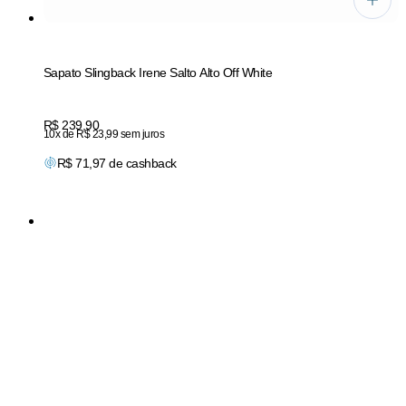
Sapato Slingback Irene Salto Alto Off White
Price:
R$ 239,90
10x de R$ 23,99 sem juros
R$
71,97
de cashback