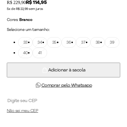
Price:
R$ 114,95
Original price:
R$ 229,90
5x de R$ 22,99 sem juros
Cores:
Branco
Selecione um tamanho:
Tamanho: 33
33
Tamanho: 34
34
Tamanho: 35
35
Tamanho: 36
36
Tamanho: 37
37
Tamanho: 38
38
Tamanho: 39
39
Tamanho: 40
40
Tamanho: 41
41
Adicionar à sacola
Comprar pelo Whatsapp
Não sei meu CEP