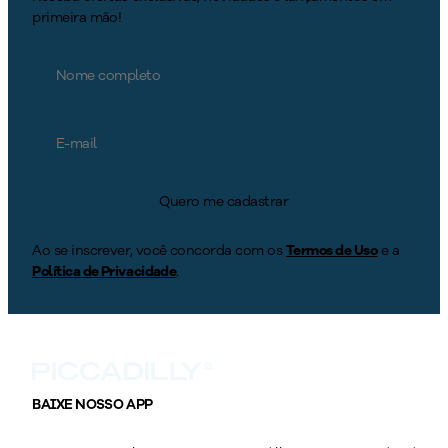
primeira mão!
Quero me cadastrar
Ao se inscrever, você concorda com os
Termos de Uso
e a
Política de Privacidade
.
BAIXE NOSSO APP