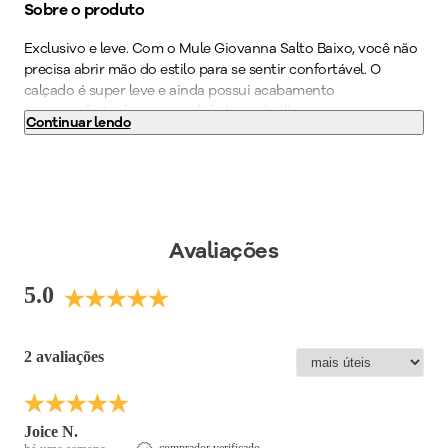
Sobre o produto
Exclusivo e leve. Com o Mule Giovanna Salto Baixo, você não
precisa abrir mão do estilo para se sentir confortável. O
calçado é super leve e ainda possui acabamento
superconforto, forro superfofinho, palmilha super-
Continuar lendo
estabilidade e solado superaderente tornando-o
indispensável para quem precisa ficar horas de pé no
trabalho. Para um visual fresh e estiloso, aposte em
combinações com tons pastel.
Cor
:
Branco
Avaliações
Medida do Salto (cm)
:
3 cm
Altura do Salto
:
Salto Baixo
5.0
Peso do Produto
:
442
g
Ref:
662009
2 avaliações
Joice N.