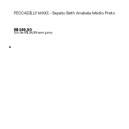
PICCADILLY MAXI - Sapato Beth Anabela Médio Preto
Price:
R$ 249,90
10x de R$ 24,99 sem juros