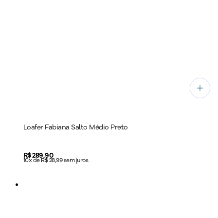
Loafer Fabiana Salto Médio Preto
Price:
R$ 289,90
10x de R$ 28,99 sem juros