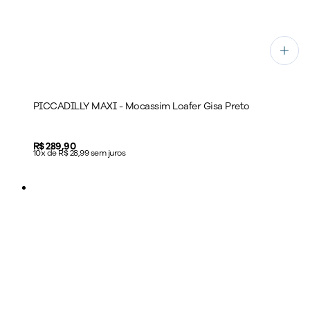
PICCADILLY MAXI - Mocassim Loafer Gisa Preto
Price:
R$ 289,90
10x de R$ 28,99 sem juros