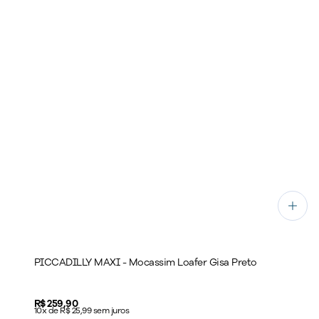
PICCADILLY MAXI - Mocassim Loafer Gisa Preto
Price:
R$ 259,90
10x de R$ 25,99 sem juros