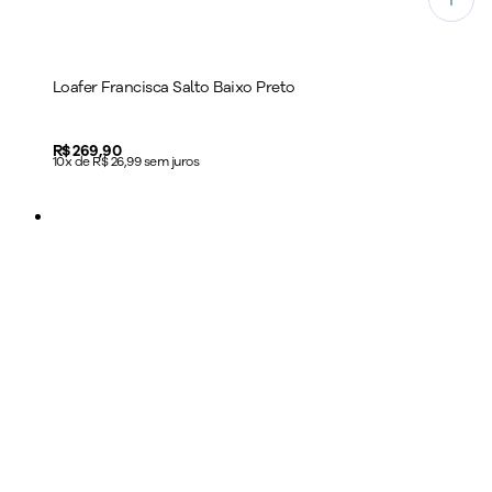
Loafer Francisca Salto Baixo Preto
Price:
R$ 269,90
10x de R$ 26,99 sem juros