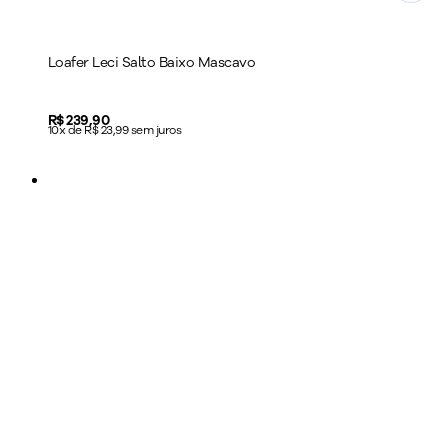
Loafer Leci Salto Baixo Mascavo
Price:
R$ 239,90
10x de R$ 23,99 sem juros