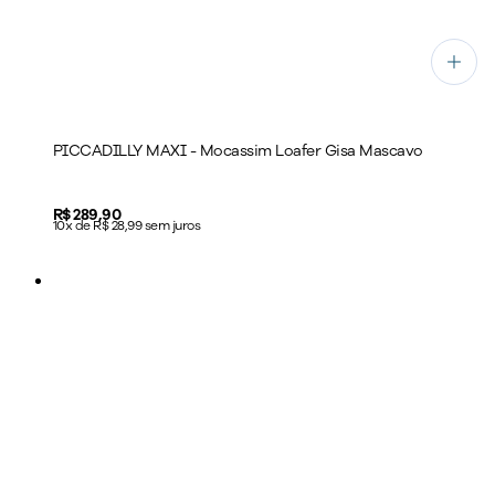
PICCADILLY MAXI - Mocassim Loafer Gisa Mascavo
Price:
R$ 289,90
10x de R$ 28,99 sem juros