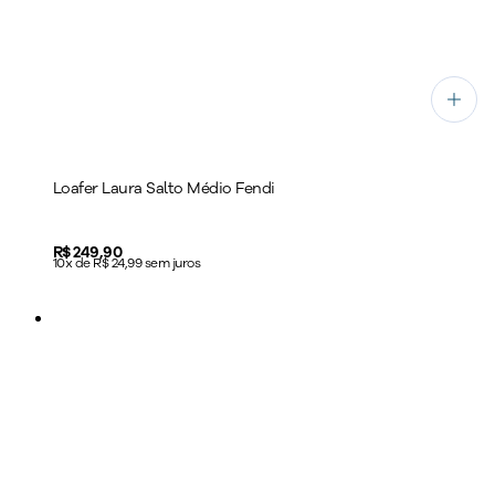
Loafer Laura Salto Médio Fendi
Price:
R$ 249,90
10x de R$ 24,99 sem juros