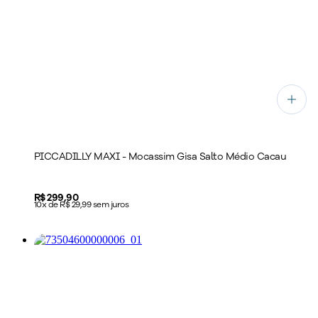
PICCADILLY MAXI - Mocassim Gisa Salto Médio Cacau
Price:
R$ 299,90
10x de R$ 29,99 sem juros