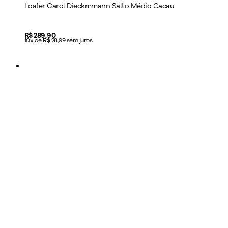
Loafer Carol Dieckmmann Salto Médio Cacau
Price:
R$ 289,90
10x de R$ 28,99 sem juros