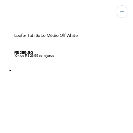
Loafer Tati Salto Médio Off White
Price:
R$ 269,90
10x de R$ 26,99 sem juros