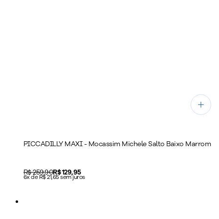
PICCADILLY MAXI - Mocassim Michele Salto Baixo Marrom
Original price:
R$ 259,90
Price:
R$ 129,95
6x de R$ 21,65 sem juros