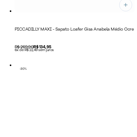
PICCADILLY MAXI - Sapato Loafer Gisa Anabela Médio Ocre
Original price:
R$ 269,90
Price:
R$ 134,95
6x de R$ 22,49 sem juros
-
30
%