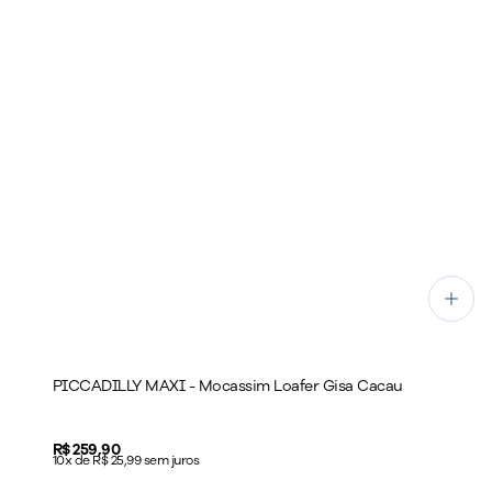
PICCADILLY MAXI - Mocassim Loafer Gisa Cacau
Price:
R$ 259,90
10x de R$ 25,99 sem juros