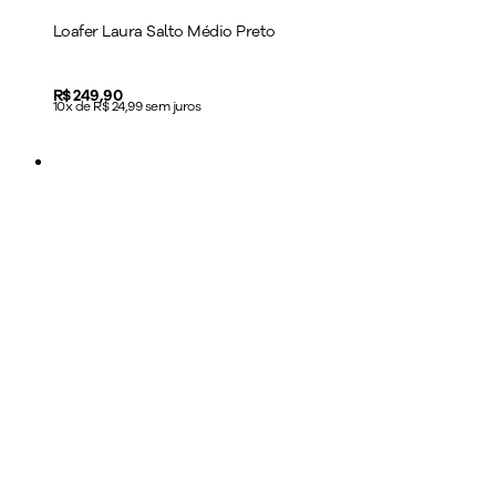
Loafer Laura Salto Médio Preto
Price:
R$ 249,90
10x de R$ 24,99 sem juros