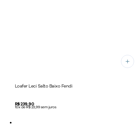
Loafer Leci Salto Baixo Fendi
Price:
R$ 239,90
10x de R$ 23,99 sem juros