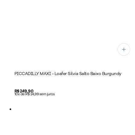
PICCADILLY MAXI - Loafer Silvia Salto Baixo Burgundy
Price:
R$ 249,90
10x de R$ 24,99 sem juros