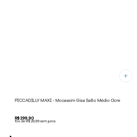
PICCADILLY MAXI - Mocassim Gisa Salto Médio Ocre
Price:
R$ 299,90
10x de R$ 29,99 sem juros