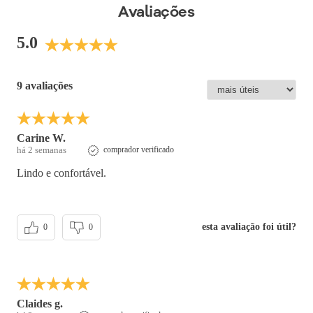
calçado favorito está aqui. Garanta já o seu PICCADILLY!
Avaliações
Cor
:
Vinho
5.0
Medida do Salto (cm)
:
3 cm
Altura do Salto
:
Salto Baixo
Peso do Produto
:
614
g
9 avaliações
Ref:
663003
Carine W.
há 2 semanas
comprador verificado
Lindo e confortável.
esta avaliação foi útil?
0
0
Claides g.