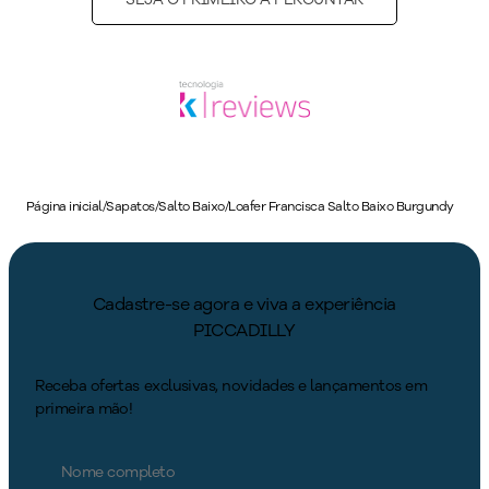
Página inicial
/
Sapatos
/
Salto Baixo
/
Loafer Francisca Salto Baixo Burgundy
Cadastre-se agora e viva a experiência
PICCADILLY
Receba ofertas exclusivas, novidades e lançamentos em
primeira mão!