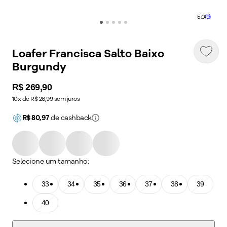
5.0
(9)
Loafer Francisca Salto Baixo
Burgundy
Price:
R$ 269,90
10x de R$ 26,99 sem juros
R$
80,97
de cashback
Selecione um tamanho:
Tamanho: 33
33
Tamanho: 34
34
Tamanho: 35
35
Tamanho: 36
36
Tamanho: 37
37
Tamanho: 38
38
Tamanho: 39
39
Tamanho: 40
40