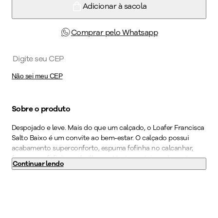
Adicionar à sacola
Comprar pelo Whatsapp
Não sei meu CEP
Sobre o produto
Despojado e leve. Mais do que um calçado, o Loafer Francisca
Salto Baixo é um convite ao bem-estar. O calçado possui
acabamento superconforto, espuma fofinha no calcanhar,
forro superfofinho, palmilha anatômica, máxima absorção e
Continuar lendo
solado superaderente tornando-o indispensável para quem
precisa ficar horas de pé no trabalho. Com o WIDE FIT, ele vai
deixar os seus pés confortáveis e bem acomodados através
de formas com medidas especiais. Combine com calças
cropped para destacar ainda mais o modelo. Seu novo