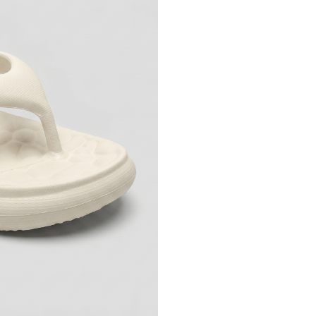
temperatura ambiente, sab
o solado antiderrapante, 
fiquem seguras a cada pa
material 100% reciclável, 
o olhar atento da PICCAD
que vem há muitos anos. O
mais saboroso. Combine c
vestidos, macacões e calç
muito fashion. Garanta já o
Cor
:
Branco
Peso do Produto
:
26
Ref:
C224003