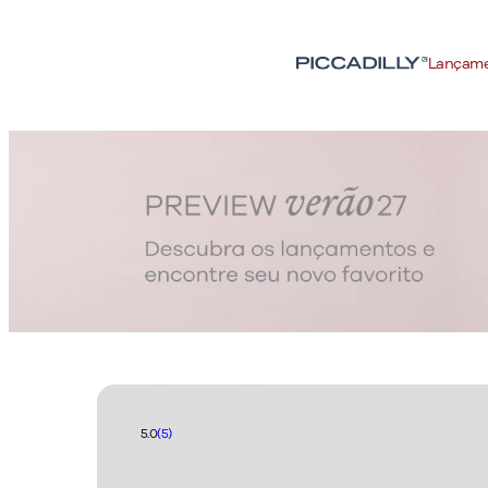
Lançam
5.0
(5)