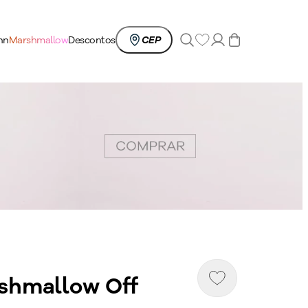
0
nn
Marshmallow
Descontos
CEP
shmallow Off