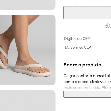
Não sei meu CEP
Sobre o produto
Calçar conforto nunca foi
como o doce: ultraleve e mu
mais descomplicada. Eles 
nos momentos de descanso
essenciais. É só calçar e 
Os Chinelos Marshmallow s