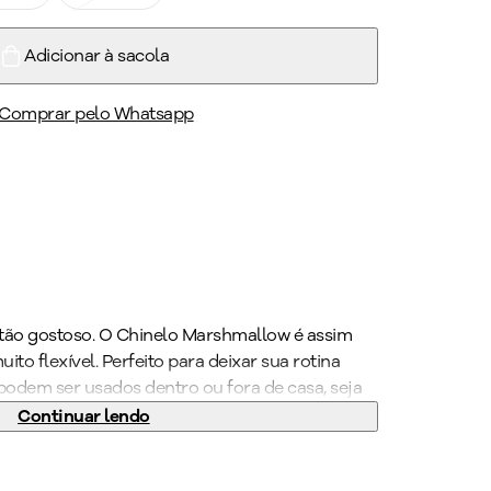
Adicionar à sacola
Comprar pelo Whatsapp
 tão gostoso. O Chinelo Marshmallow é assim
ito flexível. Perfeito para deixar sua rotina
podem ser usados dentro ou fora de casa, seja
, no home office ou naquelas saidinhas
Continuar lendo
pronto: você tem um produto delicioso nos pés.
ão fáceis de usar e limpar. Basta ter água em