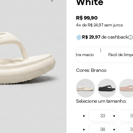
White
Price:
R$ 99,90
4x de R$ 24,97 sem juros
R$
29,97
de cashback
|
|
Leveza
Ultra macio
Fácil de limpar
Cores:
Branco
Selecione um tamanho:
Tamanho: 33
33
Taman
3
Tamanho: 38
38
Taman
3