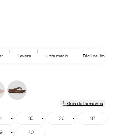
|
|
|
|
Leveza
Ultra macio
Fácil de limpar
Leveza
Guia de tamanhos
ho: 34
4
Tamanho: 35
35
Tamanho: 36
36
Tamanho: 37
37
ho: 39
9
Tamanho: 40
40