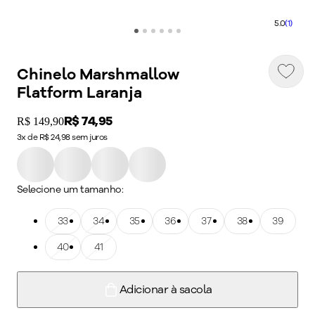
5.0
(1)
Chinelo Marshmallow
Flatform Laranja
Price:
R$ 74,95
Original price:
R$ 149,90
3x de R$ 24,98 sem juros
Selecione um tamanho:
Tamanho: 33
33
Tamanho: 34
34
Tamanho: 35
35
Tamanho: 36
36
Tamanho: 37
37
Tamanho: 38
38
Tamanho: 39
39
Tamanho: 40
40
Tamanho: 41
41
Adicionar à sacola