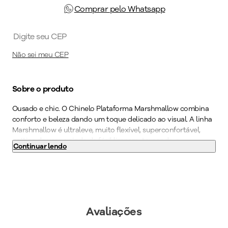
Comprar pelo Whatsapp
Não sei meu CEP
Sobre o produto
Ousado e chic. O Chinelo Plataforma Marshmallow combina
conforto e beleza dando um toque delicado ao visual. A linha
Marshmallow é ultraleve, muito flexível, superconfortável,
prática de usar e ainda de fácil limpeza, tornando-a
Continuar lendo
indispensável para quem quer ter momentos de autocuidado
e bem-estar. Crie um look poderoso com peças estruturadas
e este calçado icônico.
Cor
:
Laranja
Peso do Produto
:
344
g
Avaliações
Ref:
C246003