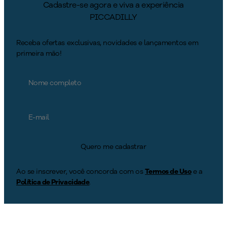
Cadastre-se agora e viva a experiência
PICCADILLY
Receba ofertas exclusivas, novidades e lançamentos em
primeira mão!
Quero me cadastrar
Ao se inscrever, você concorda com os
Termos de Uso
e a
Política de Privacidade
.