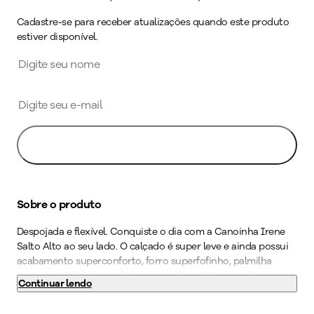
Cadastre-se para receber atualizações quando este produto
estiver disponível.
Avise-me
Sobre o produto
Despojada e flexível. Conquiste o dia com a Canoinha Irene
Salto Alto ao seu lado. O calçado é super leve e ainda possui
acabamento superconforto, forro superfofinho, palmilha
super-estabilidade e solado superaderente tornando-o
Continuar lendo
indispensável para quem precisa ficar horas de pé no
trabalho. Aposte em calças de alfaiataria para um visual