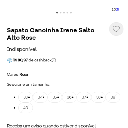
5.0
(1)
Sapato Canoinha Irene Salto
Alto Rose
Indisponível
R$
80,97
de cashback
Cores:
Rosa
Selecione um tamanho:
Tamanho: 33
33
Tamanho: 34
34
Tamanho: 35
35
Tamanho: 36
36
Tamanho: 37
37
Tamanho: 38
38
Tamanho: 39
39
Tamanho: 40
40
Receba um aviso quando estiver disponível