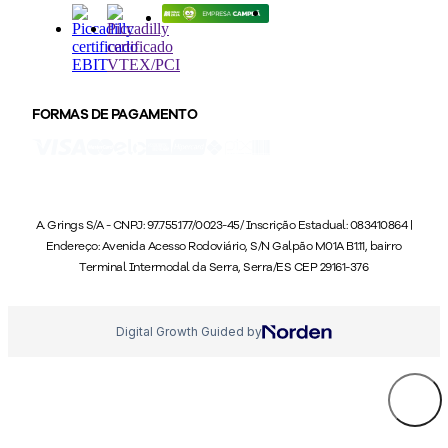
FORMAS DE PAGAMENTO
A. Grings S/A - CNPJ: 97.755.177/0023-45/ Inscrição Estadual: 083410864 |
Endereço: Avenida Acesso Rodoviário, S/N Galpão M01A B1.11, bairro
Terminal Intermodal da Serra, Serra/ES CEP 29161-376
Digital Growth Guided by