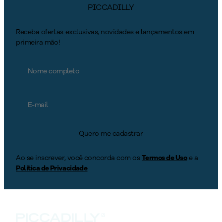
PICCADILLY
Receba ofertas exclusivas, novidades e lançamentos em
primeira mão!
Quero me cadastrar
Ao se inscrever, você concorda com os
Termos de Uso
e a
Política de Privacidade
.