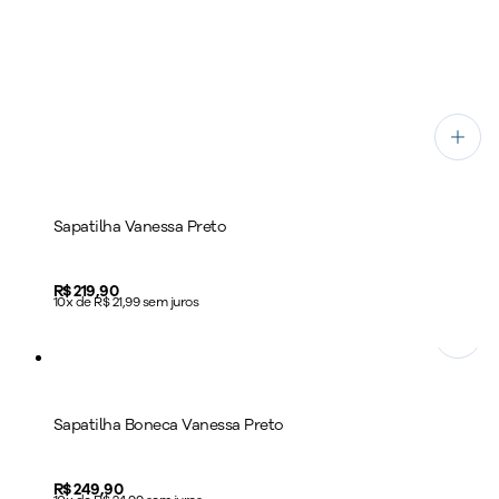
Sapatilha Vanessa Preto
Price:
R$ 219,90
10x de R$ 21,99 sem juros
Sapatilha Boneca Vanessa Preto
Price:
R$ 249,90