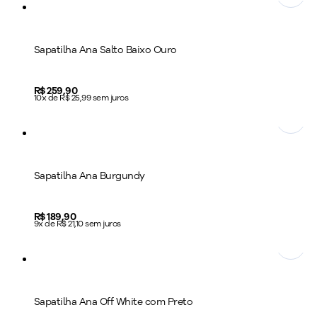
Sapatilha Ana Salto Baixo Ouro
Price:
R$ 259,90
10x de R$ 25,99 sem juros
Sapatilha Ana Burgundy
Price:
R$ 189,90
9x de R$ 21,10 sem juros
Sapatilha Ana Off White com Preto