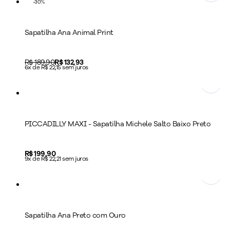
-
30
%
Sapatilha Ana Animal Print
Original price:
R$ 189,90
Price:
R$ 132,93
6x de R$ 22,15 sem juros
PICCADILLY MAXI - Sapatilha Michele Salto Baixo Preto
Price:
R$ 199,90
9x de R$ 22,21 sem juros
Sapatilha Ana Preto com Ouro