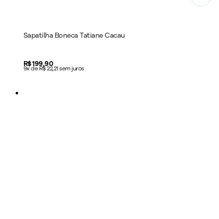
Sapatilha Boneca Tatiane Cacau
Price:
R$ 199,90
9x de R$ 22,21 sem juros