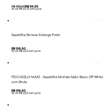
Original price:
R$ 189,90
Price:
R$ 94,95
4x de R$ 23,73 sem juros
Sapatilha Boneca Solange Preto
Price:
R$ 199,90
9x de R$ 22,21 sem juros
PICCADILLY MAXI - Sapatilha Michele Salto Baixo Off White
com Brule
Price:
R$ 199,90
9x de R$ 22,21 sem juros