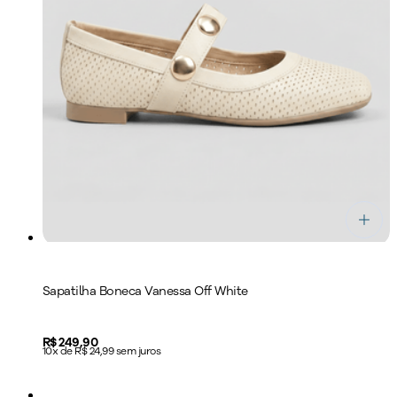
Sapatilha Boneca Vanessa Off White
Price:
R$ 249,90
10x de R$ 24,99 sem juros