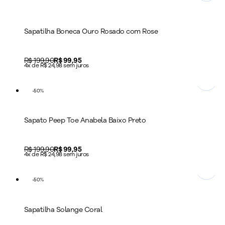
Sapatilha Boneca Ouro Rosado com Rose
Original price:
R$ 199,90
Price:
R$ 99,95
4x de R$ 24,98 sem juros
-
50
%
Sapato Peep Toe Anabela Baixo Preto
Original price:
R$ 199,90
Price:
R$ 99,95
4x de R$ 24,98 sem juros
-
50
%
Sapatilha Solange Coral