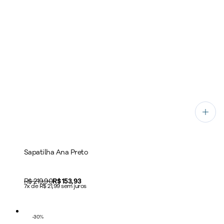
Sapatilha Ana Preto
Original price:
R$ 219,90
Price:
R$ 153,93
7x de R$ 21,99 sem juros
-
30
%