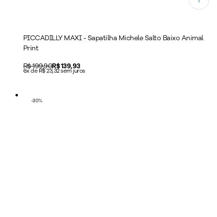
PICCADILLY MAXI - Sapatilha Michele Salto Baixo Animal
Print
Original price:
R$ 199,90
Price:
R$ 139,93
6x de R$ 23,32 sem juros
-
30
%